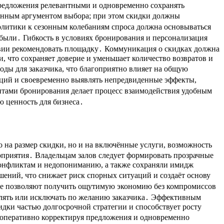
 предложения релевантными и одновременно сохранять
венным аргументом выбора; при этом скидки должны
литики к сезонным колебаниям спроса должна основываться
были․ Гибкость в условиях бронирования и персонализация
твии рекомендовать площадку․ Коммуникация о скидках должна
, что сохраняет доверие и уменьшает количество возвратов и
ды для заказчика, что благоприятно влияет на общую
кций и своевременно выявлять непредвиденные эффекты,
тами бронирования делает процесс взаимодействия удобным
ю ценность для бизнеса․
 на размер скидки, но и на включённые услуги, возможность
оприятия․ Владельцам залов следует формировать прозрачные
конфликтам и недопониманию, а также сохраняли имидж
ний, что снижает риск спорных ситуаций и создаёт основу
рые позволяют получить ощутимую экономию без компромиссов
бавлять или исключать по желанию заказчика․ Эффективным
дки частью долгосрочной стратегии и способствует росту
, оперативно корректируя предложения и одновременно