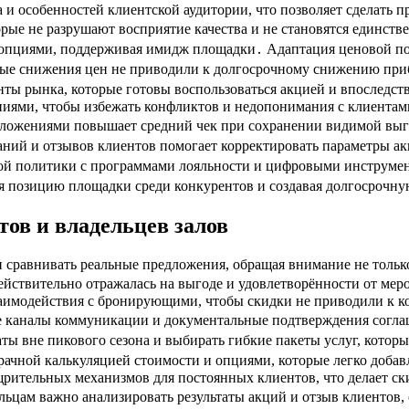
а и особенностей клиентской аудитории, что позволяет сделать
рые не разрушают восприятие качества и не становятся единст
 опциями, поддерживая имидж площадки․ Адаптация ценовой по
нные снижения цен не приводили к долгосрочному снижению при
нты рынка, которые готовы воспользоваться акцией и впоследс
ниями, чтобы избежать конфликтов и недопонимания с клиентами
ложениями повышает средний чек при сохранении видимой выго
ний и отзывов клиентов помогает корректировать параметры а
ой политики с программами лояльности и цифровыми инструмен
я позицию площадки среди конкурентов и создавая долгосрочну
ов и владельцев залов
 сравнивать реальные предложения, обращая внимание не только
ействительно отражалась на выгоде и удовлетворённости от мер
заимодействия с бронирующими, чтобы скидки не приводили к 
 каналы коммуникации и документальные подтверждения соглаше
ты вне пикового сезона и выбирать гибкие пакеты услуг, кото
розрачной калькуляцией стоимости и опциями, которые легко до
рительных механизмов для постоянных клиентов, что делает ски
льцам важно анализировать результаты акций и отзыв клиентов