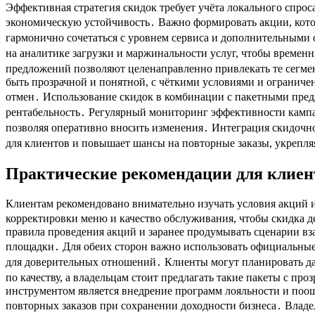
Эффективная стратегия скидок требует учёта локального спрос
экономическую устойчивость․ Важно формировать акции, кото
гармонично сочетаться с уровнем сервиса и дополнительными
на аналитике загрузки и маржинальности услуг, чтобы време
предложений позволяют целенаправленно привлекать те сегме
быть прозрачной и понятной, с чёткими условиями и ограниче
отмен․ Использование скидок в комбинации с пакетными пред
рентабельность․ Регулярный мониторинг эффективности кампа
позволяя оперативно вносить изменения․ Интеграция скидочн
для клиентов и повышает шансы на повторные заказы, укрепля
Практические рекомендации для клиент
Клиентам рекомендовано внимательно изучать условия акций и
корректировки меню и качество обслуживания, чтобы скидка д
правила проведения акций и заранее продумывать сценарии в
площадки․ Для обеих сторон важно использовать официальные
для доверительных отношений․ Клиенты могут планировать да
по качеству, а владельцам стоит предлагать такие пакеты с п
инструментом является внедрение программ лояльности и поощ
повторных заказов при сохранении доходности бизнеса․ Владе