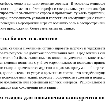
я комфорт, меню и дополнительные сервисы․ В условиях меняюще
ьности, применяя гибкие тарифы и специальные условия для бр
гировать на уменьшение спроса и привлекать ту часть аудитории
док, прозрачность условий и корректная коммуникация с клие
проведения мероприятий играют большую роль в распространени
ские предложения, более заметными на рынке․
 на бизнес и клиентов
и, связаны с желанием оптимизировать загрузку и удерживать 
овать ресурсы, не допуская простаивания зала․ Предложения с
е могли бы быть отложены, что влияет на увеличение клиентско
я ценовая политика с учётом маржинальности позволяет привле
ли скидки применяются адресно и в рамках продуманной стратег
ю, дополнительных услуг и временных слотов, что создаёт ощу
м использовании акций, поэтому прозрачность условий и подде
ю лояльность или временный всплеск интереса․ Рациональное в
лощадок при сохранении репутации․
я скидок для повышения конкурентоспо