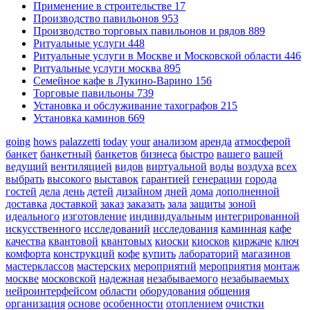
Применение в строительстве
17
Производство павильонов
953
Производство торговых павильонов и рядов
889
Ритуальные услуги
448
Ритуальные услуги в Москве и Московской области
446
Ритуальные услуги москва
895
Семейное кафе в Лукино-Варино
156
Торговые павильоны
739
Установка и обслуживание тахографов
215
Установка каминов
669
going
hows
palazzetti
today
your
анализом
аренда
атмосферой
банкет
банкетный
банкетов
бизнеса
быстро
вашего
вашей
ведущий
вентиляцией
видов
виртуальной
воды
воздуха
всех
выбрать
высокого
выставок
гарантией
генерации
города
гостей
дела
день
детей
дизайном
дней
дома
дополненной
доставка
доставкой
заказ
заказать
зала
защиты
зоной
идеального
изготовление
индивидуальным
интегрированной
искусственного
исследований
исследования
каминная
кафе
качества
квантовой
квантовых
киоски
киосков
киржаче
ключ
комфорта
конструкций
кофе
купить
лабораторий
магазинов
мастерклассов
мастерских
мероприятий
мероприятия
монтаж
москве
московской
надежная
незабываемого
незабываемых
нейроинтерфейсом
области
оборудования
общения
организация
основе
особенности
отоплением
очистки