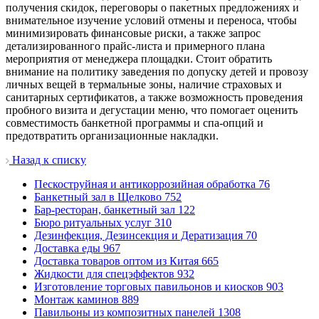
получения скидок, переговоры о пакетных предложениях и
внимательное изучение условий отмены и переноса, чтобы
минимизировать финансовые риски, а также запрос
детализированного прайс-листа и примерного плана
мероприятия от менеджера площадки. Стоит обратить
внимание на политику заведения по допуску детей и провозу
личных вещей в термальные зоны, наличие страховых и
санитарных сертификатов, а также возможность проведения
пробного визита и дегустации меню, что помогает оценить
совместимость банкетной программы и спа-опций и
предотвратить организационные накладки.
Назад к списку
Пескоструйная и антикоррозийная обработка
76
Банкетный зал в Щелково
752
Бар-ресторан, банкетный зал
122
Бюро ритуальных услуг
310
Дезинфекция, Дезинсекция и Дератизация
70
Доставка еды
967
Доставка товаров оптом из Китая
665
Жидкости для спецэффектов
932
Изготовление торговых павильонов и киосков
903
Монтаж каминов
889
Павильоны из композитных панелей
1308