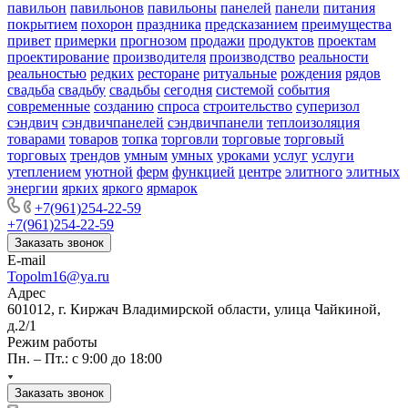
павильон
павильонов
павильоны
панелей
панели
питания
покрытием
похорон
праздника
предсказанием
преимущества
привет
примерки
прогнозом
продажи
продуктов
проектам
проектирование
производителя
производство
реальности
реальностью
редких
ресторане
ритуальные
рождения
рядов
свадьба
свадьбу
свадьбы
сегодня
системой
события
современные
созданию
спроса
строительство
суперизол
сэндвич
сэндвичпанелей
сэндвичпанели
теплоизоляция
товарами
товаров
топка
торговли
торговые
торговый
торговых
трендов
умным
умных
уроками
услуг
услуги
утеплением
уютной
ферм
функцией
центре
элитного
элитных
энергии
ярких
яркого
ярмарок
+7(961)254-22-59
+7(961)254-22-59
Заказать звонок
E-mail
Topolm16@ya.ru
Адрес
601012, г. Киржач Владимирской области, улица Чайкиной,
д.2/1
Режим работы
Пн. – Пт.: с 9:00 до 18:00
Заказать звонок