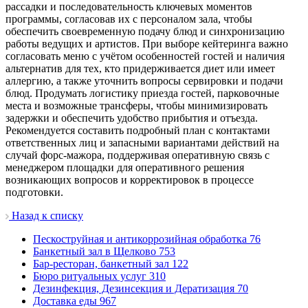
рассадки и последовательность ключевых моментов
программы, согласовав их с персоналом зала, чтобы
обеспечить своевременную подачу блюд и синхронизацию
работы ведущих и артистов. При выборе кейтеринга важно
согласовать меню с учётом особенностей гостей и наличия
альтернатив для тех, кто придерживается диет или имеет
аллергию, а также уточнить вопросы сервировки и подачи
блюд. Продумать логистику приезда гостей, парковочные
места и возможные трансферы, чтобы минимизировать
задержки и обеспечить удобство прибытия и отъезда.
Рекомендуется составить подробный план с контактами
ответственных лиц и запасными вариантами действий на
случай форс-мажора, поддерживая оперативную связь с
менеджером площадки для оперативного решения
возникающих вопросов и корректировок в процессе
подготовки.
Назад к списку
Пескоструйная и антикоррозийная обработка
76
Банкетный зал в Щелково
753
Бар-ресторан, банкетный зал
122
Бюро ритуальных услуг
310
Дезинфекция, Дезинсекция и Дератизация
70
Доставка еды
967