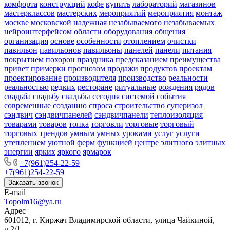
комфорта
конструкций
кофе
купить
лабораторий
магазинов
мастерклассов
мастерских
мероприятий
мероприятия
монтаж
москве
московской
надежная
незабываемого
незабываемых
нейроинтерфейсом
области
оборудования
общения
организация
основе
особенности
отоплением
очистки
павильон
павильонов
павильоны
панелей
панели
питания
покрытием
похорон
праздника
предсказанием
преимущества
привет
примерки
прогнозом
продажи
продуктов
проектам
проектирование
производителя
производство
реальности
реальностью
редких
ресторане
ритуальные
рождения
рядов
свадьба
свадьбу
свадьбы
сегодня
системой
события
современные
созданию
спроса
строительство
суперизол
сэндвич
сэндвичпанелей
сэндвичпанели
теплоизоляция
товарами
товаров
топка
торговли
торговые
торговый
торговых
трендов
умным
умных
уроками
услуг
услуги
утеплением
уютной
ферм
функцией
центре
элитного
элитных
энергии
ярких
яркого
ярмарок
+7(961)254-22-59
+7(961)254-22-59
Заказать звонок
E-mail
Topolm16@ya.ru
Адрес
601012, г. Киржач Владимирской области, улица Чайкиной,
д.2/1