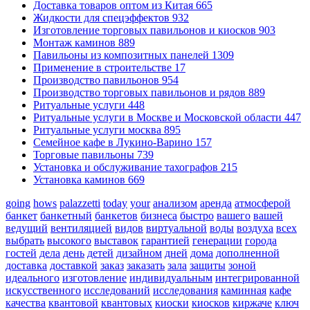
Доставка товаров оптом из Китая
665
Жидкости для спецэффектов
932
Изготовление торговых павильонов и киосков
903
Монтаж каминов
889
Павильоны из композитных панелей
1309
Применение в строительстве
17
Производство павильонов
954
Производство торговых павильонов и рядов
889
Ритуальные услуги
448
Ритуальные услуги в Москве и Московской области
447
Ритуальные услуги москва
895
Семейное кафе в Лукино-Варино
157
Торговые павильоны
739
Установка и обслуживание тахографов
215
Установка каминов
669
going
hows
palazzetti
today
your
анализом
аренда
атмосферой
банкет
банкетный
банкетов
бизнеса
быстро
вашего
вашей
ведущий
вентиляцией
видов
виртуальной
воды
воздуха
всех
выбрать
высокого
выставок
гарантией
генерации
города
гостей
дела
день
детей
дизайном
дней
дома
дополненной
доставка
доставкой
заказ
заказать
зала
защиты
зоной
идеального
изготовление
индивидуальным
интегрированной
искусственного
исследований
исследования
каминная
кафе
качества
квантовой
квантовых
киоски
киосков
киржаче
ключ