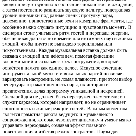
вводят присутствующих в состояние спокойствия и ожидания,
а затем постепенно развивать звуковую палитру, подстраивая
уровни динамики под разные сцены: прогулку пары,
церемонию, приветственные речи и камерные фрагменты, где
особенно важно слушать интуицию и чувствовать момент․ В
сценарии стоит учитывать ритм гостей и перепады энергии,
обеспечивая достаточно времени для интимных пауз и живых
эмоций, чтобы ничто не выглядело торопливым или
искусственным․ Каждая музыкальная вставка должна быть
связана с эмоцией или действием, помогая фиксации
воспоминаний и создавая эффект погружения, который
остаётся в памяти как единое целое․ Искусное сочетание
инструментальной музыки и вокальных партий позволяет
варьировать настроение, не ломая плавности, при этом выбор
репертуара отражает личность пары, их историю и
предпочтения, делая программу уникальной и искренней․
Сценарий дня не должен быть перегружен элементами; он
служит каркасом, который направляет, но не ограничивает
спонтанность и живые реакции гостей․ Важным моментом
является грамотная работа ведущего и музыкального
сопровождения, которые чувствуют динамику и умеют мягко
управлять переходами, создавая эффект плавного
повествования и избегая резких контрастов․ Паузы для