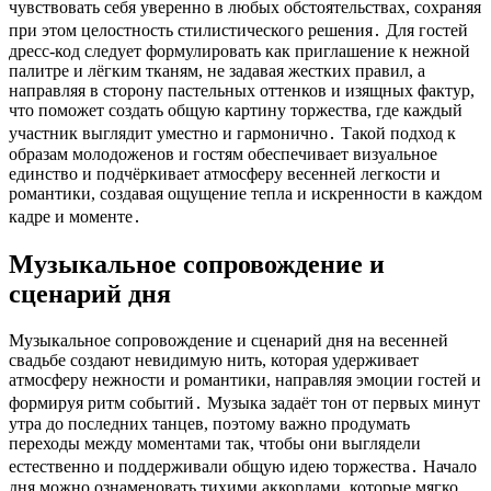
чувствовать себя уверенно в любых обстоятельствах, сохраняя
при этом целостность стилистического решения․ Для гостей
дресс-код следует формулировать как приглашение к нежной
палитре и лёгким тканям, не задавая жестких правил, а
направляя в сторону пастельных оттенков и изящных фактур,
что поможет создать общую картину торжества, где каждый
участник выглядит уместно и гармонично․ Такой подход к
образам молодоженов и гостям обеспечивает визуальное
единство и подчёркивает атмосферу весенней легкости и
романтики, создавая ощущение тепла и искренности в каждом
кадре и моменте․
Музыкальное сопровождение и
сценарий дня
Музыкальное сопровождение и сценарий дня на весенней
свадьбе создают невидимую нить, которая удерживает
атмосферу нежности и романтики, направляя эмоции гостей и
формируя ритм событий․ Музыка задаёт тон от первых минут
утра до последних танцев, поэтому важно продумать
переходы между моментами так, чтобы они выглядели
естественно и поддерживали общую идею торжества․ Начало
дня можно ознаменовать тихими аккордами, которые мягко