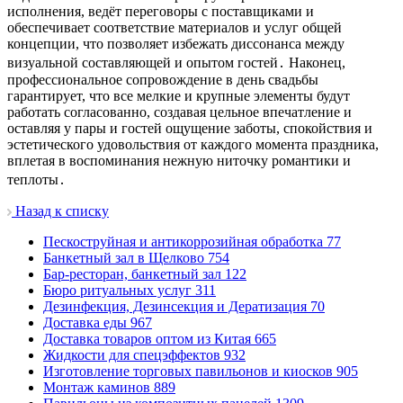
исполнения, ведёт переговоры с поставщиками и
обеспечивает соответствие материалов и услуг общей
концепции, что позволяет избежать диссонанса между
визуальной составляющей и опытом гостей․ Наконец,
профессиональное сопровождение в день свадьбы
гарантирует, что все мелкие и крупные элементы будут
работать согласованно, создавая цельное впечатление и
оставляя у пары и гостей ощущение заботы, спокойствия и
эстетического удовольствия от каждого момента праздника,
вплетая в воспоминания нежную ниточку романтики и
теплоты․
Назад к списку
Пескоструйная и антикоррозийная обработка
77
Банкетный зал в Щелково
754
Бар-ресторан, банкетный зал
122
Бюро ритуальных услуг
311
Дезинфекция, Дезинсекция и Дератизация
70
Доставка еды
967
Доставка товаров оптом из Китая
665
Жидкости для спецэффектов
932
Изготовление торговых павильонов и киосков
905
Монтаж каминов
889