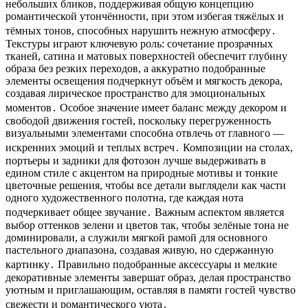
небольших бликов, поддерживая общую концепцию
романтической утончённости, при этом избегая тяжёлых и
тёмных тонов, способных нарушить нежную атмосферу․
Текстуры играют ключевую роль: сочетание прозрачных
тканей, сатина и матовых поверхностей обеспечит глубину
образа без резких переходов, а аккуратно подобранные
элементы освещения подчеркнут объём и мягкость декора,
создавая лирическое пространство для эмоциональных
моментов․ Особое значение имеет баланс между декором и
свободой движения гостей, поскольку перегруженность
визуальными элементами способна отвлечь от главного —
искренних эмоций и теплых встреч․ Композиции на столах,
портьеры и задники для фотозон лучше выдерживать в
едином стиле с акцентом на природные мотивы и тонкие
цветочные решения, чтобы все детали выглядели как части
одного художественного полотна, где каждая нота
подчеркивает общее звучание․ Важным аспектом является
выбор оттенков зелени и цветов так, чтобы зелёные тона не
доминировали, а служили мягкой рамой для основного
пастельного диапазона, создавая живую, но сдержанную
картинку․ Правильно подобранные аксессуары и мелкие
декоративные элементы завершат образ, делая пространство
уютным и приглашающим, оставляя в памяти гостей чувство
свежести и романтического уюта․