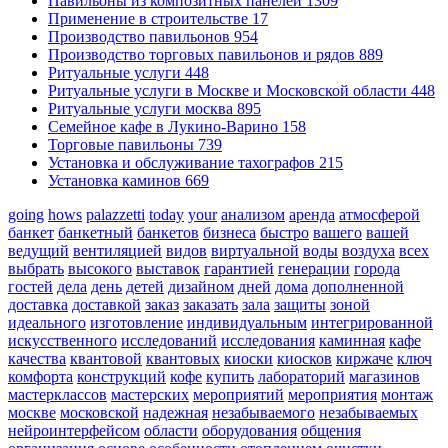
Павильоны из композитных панелей
1309
Применение в строительстве
17
Производство павильонов
954
Производство торговых павильонов и рядов
889
Ритуальные услуги
448
Ритуальные услуги в Москве и Московской области
448
Ритуальные услуги москва
895
Семейное кафе в Лукино-Варино
158
Торговые павильоны
739
Установка и обслуживание тахографов
215
Установка каминов
669
going
hows
palazzetti
today
your
анализом
аренда
атмосферой
банкет
банкетный
банкетов
бизнеса
быстро
вашего
вашей
ведущий
вентиляцией
видов
виртуальной
воды
воздуха
всех
выбрать
высокого
выставок
гарантией
генерации
города
гостей
дела
день
детей
дизайном
дней
дома
дополненной
доставка
доставкой
заказ
заказать
зала
защиты
зоной
идеального
изготовление
индивидуальным
интегрированной
искусственного
исследований
исследования
каминная
кафе
качества
квантовой
квантовых
киоски
киосков
киржаче
ключ
комфорта
конструкций
кофе
купить
лабораторий
магазинов
мастерклассов
мастерских
мероприятий
мероприятия
монтаж
москве
московской
надежная
незабываемого
незабываемых
нейроинтерфейсом
области
оборудования
общения