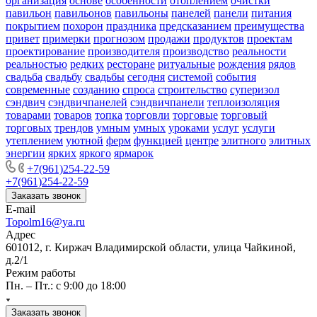
организация
основе
особенности
отоплением
очистки
павильон
павильонов
павильоны
панелей
панели
питания
покрытием
похорон
праздника
предсказанием
преимущества
привет
примерки
прогнозом
продажи
продуктов
проектам
проектирование
производителя
производство
реальности
реальностью
редких
ресторане
ритуальные
рождения
рядов
свадьба
свадьбу
свадьбы
сегодня
системой
события
современные
созданию
спроса
строительство
суперизол
сэндвич
сэндвичпанелей
сэндвичпанели
теплоизоляция
товарами
товаров
топка
торговли
торговые
торговый
торговых
трендов
умным
умных
уроками
услуг
услуги
утеплением
уютной
ферм
функцией
центре
элитного
элитных
энергии
ярких
яркого
ярмарок
+7(961)254-22-59
+7(961)254-22-59
Заказать звонок
E-mail
Topolm16@ya.ru
Адрес
601012, г. Киржач Владимирской области, улица Чайкиной,
д.2/1
Режим работы
Пн. – Пт.: с 9:00 до 18:00
Заказать звонок