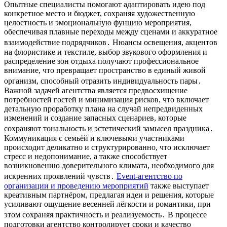
Опытные специалисты помогают адаптировать идею под
конкретное место и бюджет, сохраняя художественную
целостность и эмоциональную фунцию мероприятия,
обеспечивая плавные переходы между сценами и аккуратное
взаимодействие подрядчиков․ Нюансы освещения, акцентов
на флористике и текстиле, выбор звукового оформления и
распределение зон отдыха получают профессиональное
внимание, что превращает пространство в единый живой
организм, способный отразить индивидуальность пары․
Важной задачей агентства является предвосхищение
потребностей гостей и минимизация рисков, что включает
детальную проработку плана на случай непредвиденных
изменений и создание запасных сценариев, которые
сохраняют тональность и эстетический замысел праздника․
Коммуникация с семьёй и ключевыми участниками
происходит деликатно и структурированно, что исключает
стресс и недопонимание, а также способствует
возникновению доверительного климата, необходимого для
искренних проявлений чувств․
Event-агентство по
организации и проведению мероприятий
также выступает
креативным партнёром, предлагая идеи и решения, которые
усиливают ощущение весенней лёгкости и романтики, при
этом сохраняя практичность и реализуемость․ В процессе
подготовки агентство контролирует сроки и качество