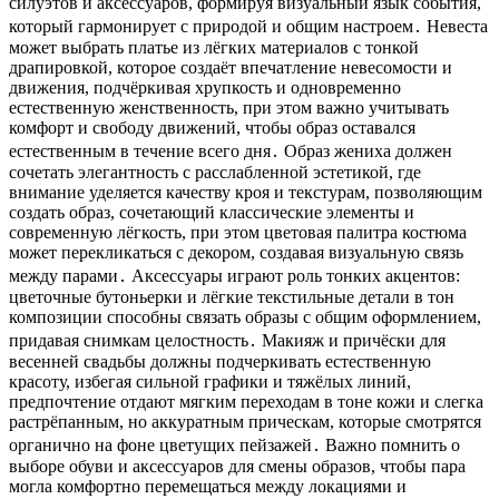
силуэтов и аксессуаров, формируя визуальный язык события,
который гармонирует с природой и общим настроем․ Невеста
может выбрать платье из лёгких материалов с тонкой
драпировкой, которое создаёт впечатление невесомости и
движения, подчёркивая хрупкость и одновременно
естественную женственность, при этом важно учитывать
комфорт и свободу движений, чтобы образ оставался
естественным в течение всего дня․ Образ жениха должен
сочетать элегантность с расслабленной эстетикой, где
внимание уделяется качеству кроя и текстурам, позволяющим
создать образ, сочетающий классические элементы и
современную лёгкость, при этом цветовая палитра костюма
может перекликаться с декором, создавая визуальную связь
между парами․ Аксессуары играют роль тонких акцентов:
цветочные бутоньерки и лёгкие текстильные детали в тон
композиции способны связать образы с общим оформлением,
придавая снимкам целостность․ Макияж и причёски для
весенней свадьбы должны подчеркивать естественную
красоту, избегая сильной графики и тяжёлых линий,
предпочтение отдают мягким переходам в тоне кожи и слегка
растрёпанным, но аккуратным прическам, которые смотрятся
органично на фоне цветущих пейзажей․ Важно помнить о
выборе обуви и аксессуаров для смены образов, чтобы пара
могла комфортно перемещаться между локациями и