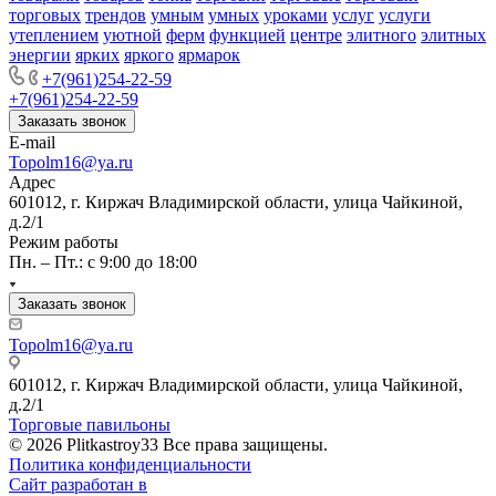
торговых
трендов
умным
умных
уроками
услуг
услуги
утеплением
уютной
ферм
функцией
центре
элитного
элитных
энергии
ярких
яркого
ярмарок
+7(961)254-22-59
+7(961)254-22-59
Заказать звонок
E-mail
Topolm16@ya.ru
Адрес
601012, г. Киржач Владимирской области, улица Чайкиной,
д.2/1
Режим работы
Пн. – Пт.: с 9:00 до 18:00
Заказать звонок
Topolm16@ya.ru
601012, г. Киржач Владимирской области, улица Чайкиной,
д.2/1
Торговые павильоны
© 2026 Plitkastroy33 Все права защищены.
Политика конфиденциальности
Сайт разработан в