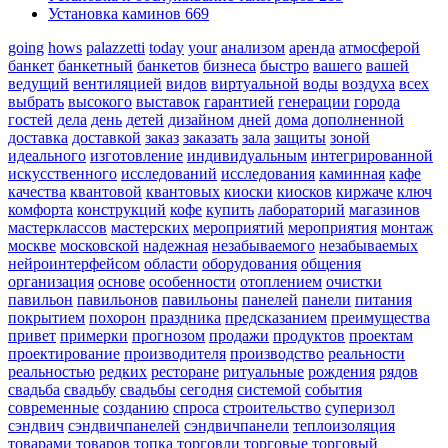
Установка каминов
669
going
hows
palazzetti
today
your
анализом
аренда
атмосферой
банкет
банкетный
банкетов
бизнеса
быстро
вашего
вашей
ведущий
вентиляцией
видов
виртуальной
воды
воздуха
всех
выбрать
высокого
выставок
гарантией
генерации
города
гостей
дела
день
детей
дизайном
дней
дома
дополненной
доставка
доставкой
заказ
заказать
зала
защиты
зоной
идеального
изготовление
индивидуальным
интегрированной
искусственного
исследований
исследования
каминная
кафе
качества
квантовой
квантовых
киоски
киосков
киржаче
ключ
комфорта
конструкций
кофе
купить
лабораторий
магазинов
мастерклассов
мастерских
мероприятий
мероприятия
монтаж
москве
московской
надежная
незабываемого
незабываемых
нейроинтерфейсом
области
оборудования
общения
организация
основе
особенности
отоплением
очистки
павильон
павильонов
павильоны
панелей
панели
питания
покрытием
похорон
праздника
предсказанием
преимущества
привет
примерки
прогнозом
продажи
продуктов
проектам
проектирование
производителя
производство
реальности
реальностью
редких
ресторане
ритуальные
рождения
рядов
свадьба
свадьбу
свадьбы
сегодня
системой
события
современные
созданию
спроса
строительство
суперизол
сэндвич
сэндвичпанелей
сэндвичпанели
теплоизоляция
товарами
товаров
топка
торговли
торговые
торговый