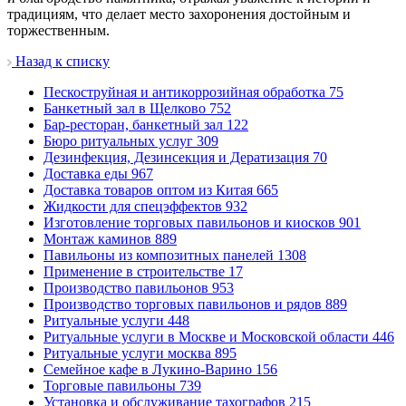
традициям, что делает место захоронения достойным и
торжественным.
Назад к списку
Пескоструйная и антикоррозийная обработка
75
Банкетный зал в Щелково
752
Бар-ресторан, банкетный зал
122
Бюро ритуальных услуг
309
Дезинфекция, Дезинсекция и Дератизация
70
Доставка еды
967
Доставка товаров оптом из Китая
665
Жидкости для спецэффектов
932
Изготовление торговых павильонов и киосков
901
Монтаж каминов
889
Павильоны из композитных панелей
1308
Применение в строительстве
17
Производство павильонов
953
Производство торговых павильонов и рядов
889
Ритуальные услуги
448
Ритуальные услуги в Москве и Московской области
446
Ритуальные услуги москва
895
Семейное кафе в Лукино-Варино
156
Торговые павильоны
739
Установка и обслуживание тахографов
215