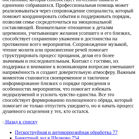
единению собравшихся. Профессиональная помощь может
реализовываться через сопровождение специалиста, который
поможет координировать события и поддерживать порядок,
позволяя семье сосредоточиться на эмоциональной
составляющей. Внимательное отношение к деталям
церемонии, учитывающее желания усопшего и его близких,
способствует сохранению уважения и достоинства на
протяжении всего мероприятия. Сопровождение музыкой,
чтение молитв или произнесение речей помогает
структурировать процесс прощания, делая его более
значимым и последовательным. Контакт с гостями, их
поддержка и внимание к возникающим вопросам уменьшают
напряжённость и создают доверительную атмосферу. Важным
моментом становится своевременное и тактичное
информирование близких о порядке проведения и
особенностях мероприятия, что помогает избежать
недоразумений и усилить чувство единства. Все это
способствует формированию полноценного обряда, который
помогает не только отпустить ушедшего, но и начать процесс
душевного исцеления у тех, кто остался.
Назад к списку
Пескоструйная и антикоррозийная обработка
77
Банкетный зал в Щелково
754