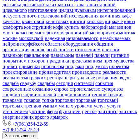
доставка
доставкой
заказ
заказать
зала
защиты
зоной
идеального
изготовление
индивидуальным
интегрированной
искусственного
исследований
исследования
каминная
кафе
качества
квантовой
квантовых
киоски
киосков
киржаче
ключ
комфорта
конструкций
кофе
купить
лабораторий
магазинов
мастерклассов
мастерских
мероприятий
мероприятия
монтаж
москве
московской
надежная
незабываемого
незабываемых
нейроинтерфейсом
области
оборудования
общения
организация
основе
особенности
отоплением
очистки
павильон
павильонов
павильоны
панелей
панели
питания
покрытием
похорон
праздника
предсказанием
преимущества
привет
примерки
прогнозом
продажи
продуктов
проектам
проектирование
производителя
производство
реальности
реальностью
редких
ресторане
ритуальные
рождения
рядов
свадьба
свадьбу
свадьбы
сегодня
системой
события
современные
созданию
спроса
строительство
суперизол
сэндвич
сэндвичпанелей
сэндвичпанели
теплоизоляция
товарами
товаров
топка
торговли
торговые
торговый
торговых
трендов
умным
умных
уроками
услуг
услуги
утеплением
уютной
ферм
функцией
центре
элитного
элитных
энергии
ярких
яркого
ярмарок
+7(961)254-22-59
+7(961)254-22-59
Заказать звонок