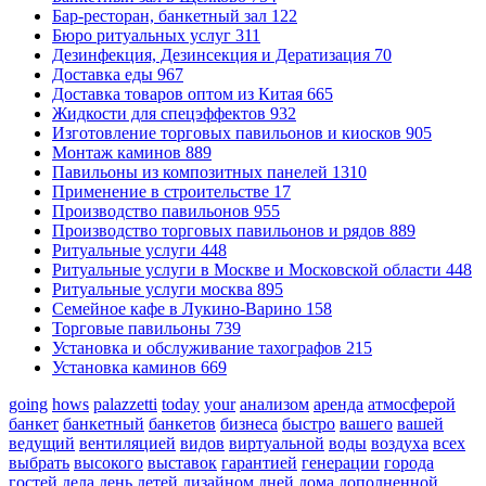
Бар-ресторан, банкетный зал
122
Бюро ритуальных услуг
311
Дезинфекция, Дезинсекция и Дератизация
70
Доставка еды
967
Доставка товаров оптом из Китая
665
Жидкости для спецэффектов
932
Изготовление торговых павильонов и киосков
905
Монтаж каминов
889
Павильоны из композитных панелей
1310
Применение в строительстве
17
Производство павильонов
955
Производство торговых павильонов и рядов
889
Ритуальные услуги
448
Ритуальные услуги в Москве и Московской области
448
Ритуальные услуги москва
895
Семейное кафе в Лукино-Варино
158
Торговые павильоны
739
Установка и обслуживание тахографов
215
Установка каминов
669
going
hows
palazzetti
today
your
анализом
аренда
атмосферой
банкет
банкетный
банкетов
бизнеса
быстро
вашего
вашей
ведущий
вентиляцией
видов
виртуальной
воды
воздуха
всех
выбрать
высокого
выставок
гарантией
генерации
города
гостей
дела
день
детей
дизайном
дней
дома
дополненной