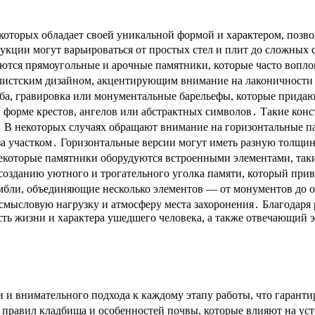
 которых обладает своей уникальной формой и характером, поз
кции могут варьироваться от простых стел и плит до сложных 
ются прямоугольные и арочные памятники, которые часто вопл
стским дизайном, акцентирующим внимание на лаконичности 
ба, гравировка или монументальные барельефы, которые придают
форме крестов, ангелов или абстрактных символов․ Такие конс
․ В некоторых случаях обращают внимание на горизонтальные па
 за участком․ Горизонтальные версии могут иметь разную толщи
Некоторые памятники оборудуются встроенными элементами, так
 созданию уютного и трогательного уголка памяти, который при
мбли, объединяющие несколько элементов — от монументов до 
смысловую нагрузку и атмосферу места захоронения․ Благодаря
ть жизни и характера ушедшего человека, а также отвечающий
 и внимательного подхода к каждому этапу работы, что гаранти
м правил кладбища и особенностей почвы, которые влияют на у