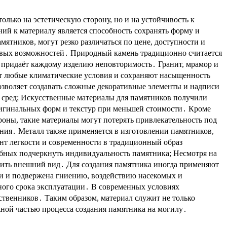
олько на эстетическую сторону, но и на устойчивость к
ий к материалу является способность сохранять форму и
ятников, могут резко различаться по цене, доступности и
овых возможностей․ Природный камень традиционно считается
о придаёт каждому изделию неповторимость․ Гранит, мрамор и
ют любые климатические условия и сохраняют насыщенность
позволяет создавать сложные декоративные элементы и надписи
х сред; Искусственные материалы для памятников получили
ригинальных форм и текстур при меньшей стоимости․ Кроме
роны, такие материалы могут потерять привлекательность под
ояния․ Металл также применяется в изготовлении памятников,
нт легкости и современности в традиционный образ
обных подчеркнуть индивидуальность памятника; Несмотря на
анить внешний вид․ Для создания памятника иногда применяют
ти и подвержена гниению, воздействию насекомых и
ного срока эксплуатации․ В современных условиях
твенников․ Таким образом, материал служит не только
жной частью процесса создания памятника на могилу․