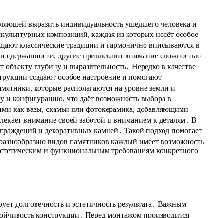
воляющей выразить индивидуальность ушедшего человека и
скульптурных композиций, каждая из которых несёт особое
ощают классические традиции и гармонично вписываются в
и сдержанности, другие привлекают внимание сложностью
 объекту глубину и выразительность․ Нередко в качестве
трукции создают особое настроение и помогают
мятники, которые располагаются на уровне земли и
ну и конфигурацию, что даёт возможность выбора в
ими как вазы, скамьи или фотокерамика, добавляющими
влекает внимание своей заботой и вниманием к деталям․ В
ограждений и декоративных камней․ Такой подход помогает
 разнообразию видов памятников каждый имеет возможность
 эстетическим и функциональным требованиям конкретного
рует долговечность и эстетичность результата․ Важным
стойчивость конструкции․ Перед монтажом производится