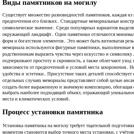
Виды памятников на могилу
Существует множество разновидностей памятников, каждая из
предпочтения его близких․ Стандартные мемориальные констру
символическое значение․ Среди популярных вариантов выделя
окружающий ландшафт․ Одни памятники отличаются минимали
форм и богатством элементов․ Это может быть витиеватая резь
мемориала используются фигурные памятники, выполненные в 
родственникам выразить чувства через искусство и символику
подчеркивают простоту и скромность, а также облегчают уход
зависимости от предпочтений и условий места захоронения․ 
удобства и эстетики․ Присутствие таких деталей способствует
отдельных случаях мемориалы представляют собой целые анса
создать более выраженную и значимую композицию, обогащая 
выбрать наиболее подходящий объект, отражающий уникальнос
места и климатических условий․
Процесс установки памятника
Установка памятника на могилу требует тщательной подготовки
моментом становится выбор точного места установки, с учёто