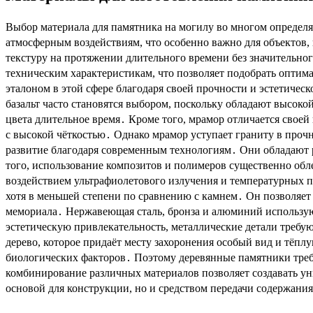
Выбор материала для памятника на могилу во многом определяе
атмосферным воздействиям, что особенно важно для объектов,
текстуру на протяжении длительного времени без значительног
техническим характеристикам, что позволяет подобрать опти
эталоном в этой сфере благодаря своей прочности и эстетичес
базальт часто становятся выбором, поскольку обладают высо
цвета длительное время․ Кроме того, мрамор отличается свое
с высокой чёткостью․ Однако мрамор уступает граниту в проч
развитие благодаря современным технологиям․ Они обладают 
того, использование композитов и полимеров существенно обл
воздействием ультрафиолетового излучения и температурных пе
хотя в меньшей степени по сравнению с камнем․ Он позволяет
мемориала․ Нержавеющая сталь, бронза и алюминий используют
эстетическую привлекательность, металлические детали требу
дерево, которое придаёт месту захоронения особый вид и тёп
биологических факторов․ Поэтому деревянные памятники треб
комбинирование различных материалов позволяет создавать ун
основой для конструкции, но и средством передачи содержани