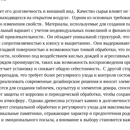
т его долговечность и внешний вид․ Качество сырья влияет не т
 находящихся на открытом воздухе․ Одним из основных требован
о изменения свойств․ Материалы, используемые для создания пам
мальный вариант с учетом индивидуальных пожеланий и финанс
кой привлекательности․ Он обладает уникальной структурой, чт
кой сопротивляемостью к износу и выцветанию․ Они выдержива
й гладкой поверхностью и возможностью тонкой обработки, что 
ности, особенно под воздействием кислых дождей и агрессивны
рядом преимуществ, таких как возможность воспроизведения о
егчает установку и снижает общую себестоимость․ С другой сто
репадов, что требует более регулярного ухода и контроля сост
 реализовать современные дизайнерские решения и вносит элеме
ся для создания табличек, скульптур и элементов декора, спос
ют защиты от коррозии и периодической обработки, чтобы сохр
лую атмосферу․ Однако древесина уступает камню в долговечнос
уют специальной обработки и регулярного ухода для максималь
икальные памятники, отражающие характер и предпочтения родс
я и эмоционального посыла, а внимание к выбору становится ва