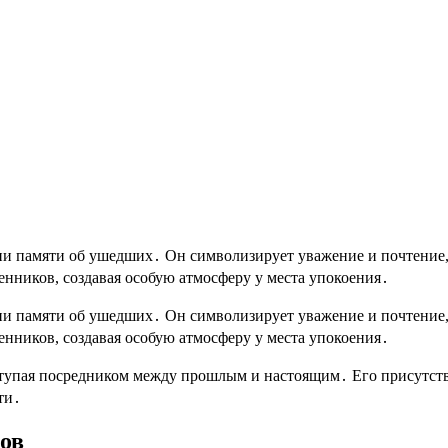
 памяти об ушедших․ Он символизирует уважение и почтение, п
енников, создавая особую атмосферу у места упокоения․
 памяти об ушедших․ Он символизирует уважение и почтение, п
енников, создавая особую атмосферу у места упокоения․
ступая посредником между прошлым и настоящим․ Его присутств
ти․
ов