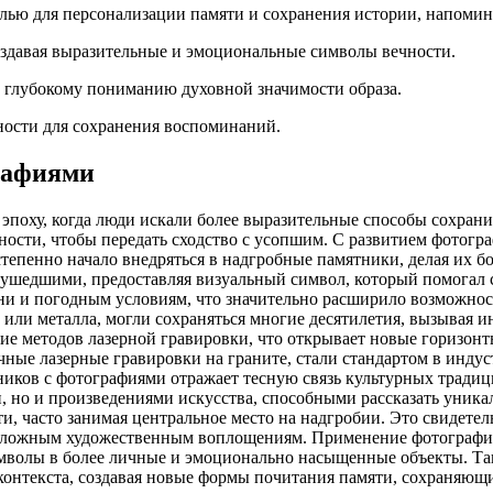
лью для персонализации памяти и сохранения истории, напомин
оздавая выразительные и эмоциональные символы вечности.
и глубокому пониманию духовной значимости образа.
ности для сохранения воспоминаний.
рафиями
эпоху, когда люди искали более выразительные способы сохрани
ости, чтобы передать сходство с усопшим. С развитием фотогра
тепенно начало внедряться в надгробные памятники, делая их 
шедшими, предоставляя визуальный символ, который помогал с
ени и погодным условиям, что значительно расширило возможно
или металла, могли сохраняться многие десятилетия, вызывая и
тие методов лазерной гравировки, что открывает новые горизон
ные лазерные гравировки на граните, стали стандартом в индуст
иков с фотографиями отражает тесную связь культурных традиц
ти, но и произведениями искусства, способными рассказать уни
и, часто занимая центральное место на надгробии. Это свидетел
к сложным художественным воплощениям. Применение фотографий
мволы в более личные и эмоционально насыщенные объекты. Та
контекста, создавая новые формы почитания памяти, сохраняющи