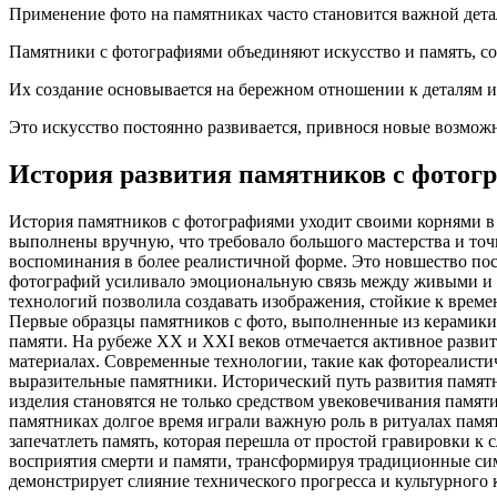
Применение фото на памятниках часто становится важной дета
Памятники с фотографиями объединяют искусство и память, с
Их создание основывается на бережном отношении к деталям 
Это искусство постоянно развивается, привнося новые возмож
История развития памятников с фотог
История памятников с фотографиями уходит своими корнями в 
выполнены вручную, что требовало большого мастерства и точн
воспоминания в более реалистичной форме. Это новшество пос
фотографий усиливало эмоциональную связь между живыми и у
технологий позволила создавать изображения, стойкие к врем
Первые образцы памятников с фото, выполненные из керамики 
памяти. На рубеже XX и XXI веков отмечается активное разви
материалах. Современные технологии, такие как фотореалистич
выразительные памятники. Исторический путь развития памятн
изделия становятся не только средством увековечивания памя
памятниках долгое время играли важную роль в ритуалах памят
запечатлеть память, которая перешла от простой гравировки 
восприятия смерти и памяти, трансформируя традиционные си
демонстрирует слияние технического прогресса и культурного 