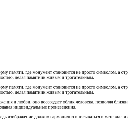
рму памяти, где монумент становится не просто символом, а от
ьностью, делая памятник живым и трогательным.
рму памяти, где монумент становится не просто символом, а от
ьностью, делая памятник живым и трогательным.
ния и любви, оно воссоздает облик человека, позволяя близки
оздавая индивидуальные произведения.
 ведь изображение должно гармонично вписываться в материал и