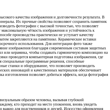
ысокого качества изображения и долговечности результата. В
минералы. Их прочные свойства позволяют сохранить памятник
изводить фотографии с высокой точностью, что позволяет
т максимальную чёткость изображения и устойчивость к
пособе производства практически не уступает качеству
атем закрепляются на памятнике. Керамические вставки
осрочного использования. Для интеграции фото также
ояние изображения благодаря современным составам защитных
алл или керамика, чтобы создавать гармоничную композицию на
ровки проводится компьютерная подготовка изображения, где
ся специальные программные решения, способные
ные станки и оборудование, что позволяет производить
ческих инноваций и качественных материалов обеспечивает
а изготовления позволяет добиться эффекта, когда фотография
визуальным образом человека, вызывая глубокий
дому, кто приходит на место упокоения, вновь увидеть
нно важно для родственников и друзей. Искусство оформления