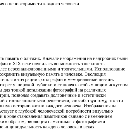
ая о неповторимости каждого человека.
ть память о близких. Вначале изображения на надгробиях были
фии в XIX веке появилась возможность запечатлеть
более персонализированными и трогательными. Использование
охранить визуальную память о человеке. Эволюция
сти для интеграции фотографии в мемориальный дизайн.
нтерес у широкой публики и становясь особым видом искусства
ты для тонкой детализации фотографий на различных
рии, позволяя создавать долговечные и эстетически
ий с инновационными решениями, способствуя тому, что эти
кальную историю жизни каждого человека. Изображения на
ьствует о глубокой человеческой потребности визуально
 в ходе становления памятников связано с изменением
ким образом, эволюция памятников с фотографиями
е индивидуальность каждого человека в веках.