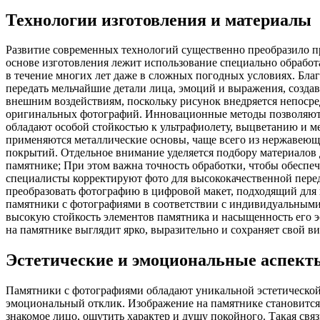
Технологии изготовления и материалы
Развитие современных технологий существенно преобразило пр
основе изготовления лежит использование специально обработ
в течение многих лет даже в сложных погодных условиях. Бла
передать мельчайшие детали лица, эмоций и выражения, созда
внешним воздействиям, поскольку рисунок внедряется непосред
оригинальных фотографий. Инновационные методы позволяют та
обладают особой стойкостью к ультрафиолету, выцветанию и м
применяются металлические основы, чаще всего из нержавеюще
покрытий. Отдельное внимание уделяется подбору материалов 
памятнике; При этом важна точность обработки, чтобы обеспеч
специалисты корректируют фото для высококачественной пере
преобразовать фотографию в цифровой макет, подходящий для 
памятники с фотографиями в соответствии с индивидуальными
высокую стойкость элементов памятника и насыщенность его э
на памятнике выглядит ярко, выразительно и сохраняет свой в
Эстетические и эмоциональные аспект
Памятники с фотографиями обладают уникальной эстетической
эмоциональный отклик. Изображение на памятнике становится 
знакомое лицо, ощутить характер и душу покойного. Такая свя