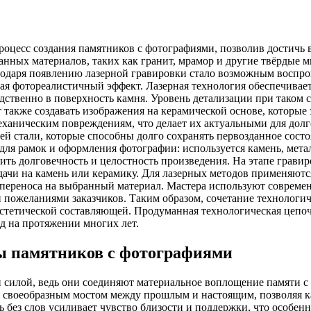
оцесс создания памятников с фотографиями, позволив достичь в
анных материалов, таких как гранит, мрамор и другие твёрдые 
годаря появлению лазерной гравировки стало возможным воспро
вая фотореалистичный эффект. Лазерная технология обеспечивае
ственно в поверхность камня. Уровень детализации при таком с
кже создавать изображения на керамической основе, которые з
еханическим повреждениям, что делает их актуальными для долг
й стали, которые способны долго сохранять первозданное сост
для рамок и оформления фотографии: используется камень, мет
ить долговечность и целостность произведения. На этапе грави
дачи на камень или керамику. Для лазерных методов применяют
переноса на выбранный материал. Мастера используют современ
 пожеланиями заказчиков. Таким образом, сочетание технологи
стетической составляющей. Продуманная технологическая цепочк
ид на протяжении многих лет.
ы памятников с фотографиями
 силой, ведь они соединяют материальное воплощение памяти с 
своеобразным мостом между прошлым и настоящим, позволяя каж
зь без слов усиливает чувство близости и поддержки, что особе