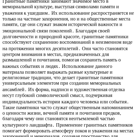
Гранитные памятники занимают значимое место в
мемориальной культуре, выступая символами памяти и
уважения к ушедшим․ Их использование распространяется не
только на частные захоронения, но и на общественные места
памяти, где они служат знаком исторической важности и
эмоциональной связи поколений․ Благодаря своей
долговечности и природной красоте, гранитные памятники
способствуют сохранению воспоминаний в неизменном виде
на протяжении многих десятилетий․ Они часто становятся
центром внимания в местах, предназначенных для
размышлений и почитания, помогая сохранить память о
важных событиях и людях․ Использование данного
материала позволяет выражать разные культурные и
религиозные традиции, что делает гранитные памятники
универсальным элементом при создании мемориальных
ансамблей․ Их форма, надписи и художественная отделка
несут глубокий символический смысл, подчеркивая
индивидуальность истории каждого человека или события․
Такие памятники часто служат общественным напоминанием
о ценности жизни, вечной памяти и почитания предков,
благодаря чему они становятся неотъемлемой частью
культурного ландшафта․ Применение гранитных памятников
помогает формировать атмосферу покоя и уважения на местах
захоронений и мемориалов, создавая пространство для