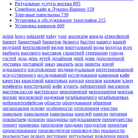
Ритуальные услуги москва
895
Семейное кафе в Лукино-Варино
159
Торговые павильоны
739
Установка и обслуживание тахографов
215
Установка каминов
669
going
hows
palazzetti
today
your
анализом
аренда
атмосферой
банкет
банкетный
банкетов
бизнеса
быстро
вашего
вашей
ведущий
вентиляцией
видов
виртуальной
воды
воздуха
всех
выбрать
высокого
выставок
гарантией
генерации
города
гостей
дела
день
детей
дизайном
дней
дома
дополненной
доставка
доставкой
заказ
заказать
зала
защиты
зоной
идеального
изготовление
индивидуальным
интегрированной
искусственного
исследований
исследования
каминная
кафе
качества
квантовой
квантовых
киоски
киосков
киржаче
ключ
комфорта
конструкций
кофе
купить
лабораторий
магазинов
мастерклассов
мастерских
мероприятий
мероприятия
монтаж
москве
московской
надежная
незабываемого
незабываемых
нейроинтерфейсом
области
оборудования
общения
организация
основе
особенности
отоплением
очистки
павильон
павильонов
павильоны
панелей
панели
питания
покрытием
похорон
праздника
предсказанием
преимущества
привет
примерки
прогнозом
продажи
продуктов
проектам
проектирование
производителя
производство
реальности
реальностью
редких
ресторане
ритуальные
рождения
рядов