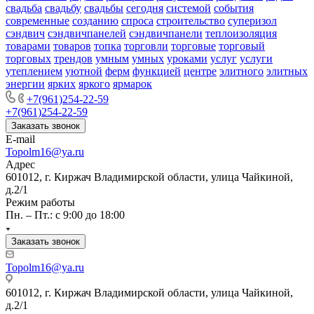
свадьба
свадьбу
свадьбы
сегодня
системой
события
современные
созданию
спроса
строительство
суперизол
сэндвич
сэндвичпанелей
сэндвичпанели
теплоизоляция
товарами
товаров
топка
торговли
торговые
торговый
торговых
трендов
умным
умных
уроками
услуг
услуги
утеплением
уютной
ферм
функцией
центре
элитного
элитных
энергии
ярких
яркого
ярмарок
+7(961)254-22-59
+7(961)254-22-59
Заказать звонок
E-mail
Topolm16@ya.ru
Адрес
601012, г. Киржач Владимирской области, улица Чайкиной,
д.2/1
Режим работы
Пн. – Пт.: с 9:00 до 18:00
Заказать звонок
Topolm16@ya.ru
601012, г. Киржач Владимирской области, улица Чайкиной,
д.2/1