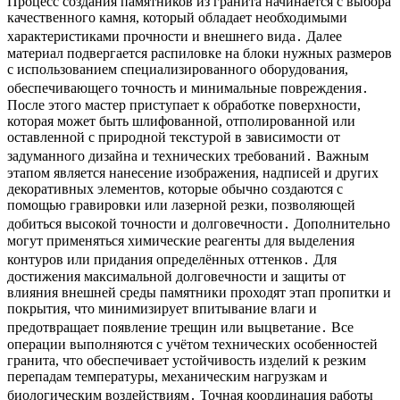
Процесс создания памятников из гранита начинается с выбора
качественного камня, который обладает необходимыми
характеристиками прочности и внешнего вида․ Далее
материал подвергается распиловке на блоки нужных размеров
с использованием специализированного оборудования,
обеспечивающего точность и минимальные повреждения․
После этого мастер приступает к обработке поверхности,
которая может быть шлифованной, отполированной или
оставленной с природной текстурой в зависимости от
задуманного дизайна и технических требований․ Важным
этапом является нанесение изображения, надписей и других
декоративных элементов, которые обычно создаются с
помощью гравировки или лазерной резки, позволяющей
добиться высокой точности и долговечности․ Дополнительно
могут применяться химические реагенты для выделения
контуров или придания определённых оттенков․ Для
достижения максимальной долговечности и защиты от
влияния внешней среды памятники проходят этап пропитки и
покрытия, что минимизирует впитывание влаги и
предотвращает появление трещин или выцветание․ Все
операции выполняются с учётом технических особенностей
гранита, что обеспечивает устойчивость изделий к резким
перепадам температуры, механическим нагрузкам и
биологическим воздействиям․ Точная координация работы