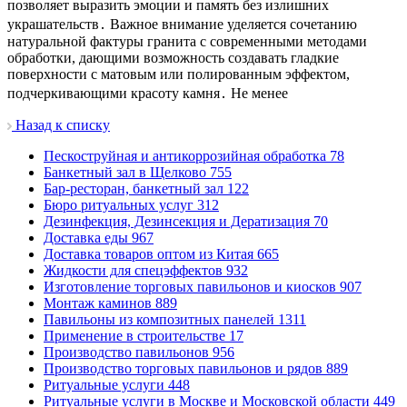
позволяет выразить эмоции и память без излишних
украшательств․ Важное внимание уделяется сочетанию
натуральной фактуры гранита с современными методами
обработки, дающими возможность создавать гладкие
поверхности с матовым или полированным эффектом,
подчеркивающими красоту камня․ Не менее
Назад к списку
Пескоструйная и антикоррозийная обработка
78
Банкетный зал в Щелково
755
Бар-ресторан, банкетный зал
122
Бюро ритуальных услуг
312
Дезинфекция, Дезинсекция и Дератизация
70
Доставка еды
967
Доставка товаров оптом из Китая
665
Жидкости для спецэффектов
932
Изготовление торговых павильонов и киосков
907
Монтаж каминов
889
Павильоны из композитных панелей
1311
Применение в строительстве
17
Производство павильонов
956
Производство торговых павильонов и рядов
889
Ритуальные услуги
448
Ритуальные услуги в Москве и Московской области
449