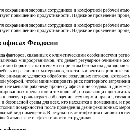
я сохранения здоровья сотрудников и комфортной рабочей атм
ствует повышению продуктивности. Надежное проведение процед
я сохранения здоровья сотрудников и комфортной рабочей атм
ствует повышению продуктивности. Надежное проведение процед
в офисах Феодосии
да факторов, связанных с климатическими особенностями регио
различных микроорганизмов, что делает регулярное очищение о
тивно борются с патогенами и при этом безопасны для здоровья
ебель из различных материалов, текстиль и вентиляционные сис
бое внимание уделяется обработке воздушных потоков, которые
ой уборкой, чтобы минимизировать риск повторного загрязнени
они не мешали рабочему процессу офиса и не создавали диском
ицированных препаратов и технологий, позволяющих достигать
ключевую роль играет соблюдение всех норм и правил, связанны
и безопасной среды для всех, кто находится в помещении, и п
состояния поверхностей после проведения дезинфекционных мер
ельный вид помещения. В результате, дезинфекция становится н
общей атмосфере и эффективности сотрудников.
и офисов