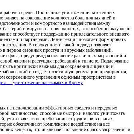
й рабочей среды. Постоянное уничтожение патогенных
ю влияет на сокращение количества больничных дней и
редоточенности и комфортного взаимодействия между
бактерий и вирусов на поверхностях, что особенно актуально
живание способствует поддержанию привлекательного внешнего
клиентами и партнерами. Дезинфекция помогает формировать
сного здания. В совокупности такой подход позволяет
но в период сезонных простуд и вирусных заболеваний.
ние офиса, предупреждая появление различных загрязнений и
невной жизни и растущих требований к гигиене. Поддержание
ет быть критически важным для сохранения лицензий и
 заболеваний и создает позитивную репутацию предприятия,
нтом современного управления офисным пространством в
ция — уничтожение насекомых в Крыму
ых на использовании эффективных средств и передовых
бной активностью, способные быстро и надолго уничтожать
ей, учитывая частое пребывание сотрудников в офисах.
торые обеспечивают комплексное воздействие на все
ющих веществ, что исключает появление очагов загрязнения и