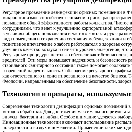
Регулярное проведение дезинфекции офисных помещений в Фео
микроорганизмов способствует снижению риска распространен
повышение общей эффективности работы коллектива. Чистое и
сотрудниками, что ведет к улучшению корпоративной атмосфе
в условиях общего пользования и частого контакта рук с раз
вида помещения и сохранению состояния мебели, техники и о
позитивное впечатление о заботе работодателя о здоровье сот
улучшить качество воздуха и снизить уровень аллергенов, что
Регулярные процедуры не только обеспечивают безопасность, 
вредителей. Эти меры повышают надежность и безопасность ра
стабильного санитарного состояния также помогает соблюдать
разрешений на деятельность. Соблюдение регулярного график
как ответственного и ориентированного на качество бизнеса. 
Феодосии, направленным на обеспечение безопасности, здоров
Технологии и препараты, используемые
Современные технологии дезинфекции офисных помещений в Ф
методов обработки. Для достижения максимального результат
вирусы, бактерии и грибки. Особое внимание уделяется выбор
Инновационные технологии включают использование распылени
поверхности и воздух в помещении. Применение таких методик