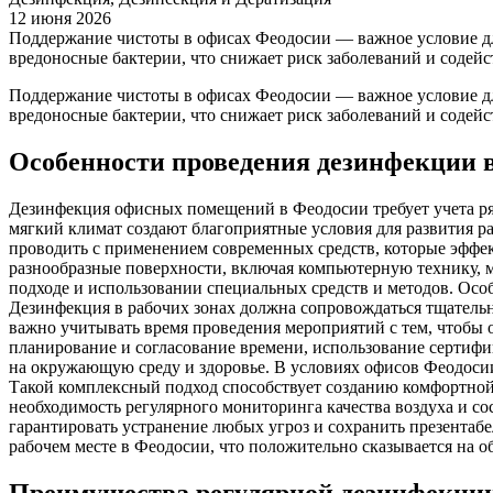
12 июня 2026
Поддержание чистоты в офисах Феодосии — важное условие дл
вредоносные бактерии, что снижает риск заболеваний и содей
Поддержание чистоты в офисах Феодосии — важное условие дл
вредоносные бактерии, что снижает риск заболеваний и содей
Особенности проведения дезинфекции 
Дезинфекция офисных помещений в Феодосии требует учета ря
мягкий климат создают благоприятные условия для развития 
проводить с применением современных средств, которые эффек
разнообразные поверхности, включая компьютерную технику, м
подходе и использовании специальных средств и методов. Осо
Дезинфекция в рабочих зонах должна сопровождаться тщательн
важно учитывать время проведения мероприятий с тем, чтобы 
планирование и согласование времени, использование сертиф
на окружающую среду и здоровье. В условиях офисов Феодосии 
Такой комплексный подход способствует созданию комфортной 
необходимость регулярного мониторинга качества воздуха и 
гарантировать устранение любых угроз и сохранить презентаб
рабочем месте в Феодосии, что положительно сказывается на 
Преимущества регулярной дезинфекци