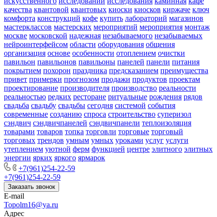
искусственного
исследований
исследования
каминная
кафе
качества
квантовой
квантовых
киоски
киосков
киржаче
ключ
комфорта
конструкций
кофе
купить
лабораторий
магазинов
мастерклассов
мастерских
мероприятий
мероприятия
монтаж
москве
московской
надежная
незабываемого
незабываемых
нейроинтерфейсом
области
оборудования
общения
организация
основе
особенности
отоплением
очистки
павильон
павильонов
павильоны
панелей
панели
питания
покрытием
похорон
праздника
предсказанием
преимущества
привет
примерки
прогнозом
продажи
продуктов
проектам
проектирование
производителя
производство
реальности
реальностью
редких
ресторане
ритуальные
рождения
рядов
свадьба
свадьбу
свадьбы
сегодня
системой
события
современные
созданию
спроса
строительство
суперизол
сэндвич
сэндвичпанелей
сэндвичпанели
теплоизоляция
товарами
товаров
топка
торговли
торговые
торговый
торговых
трендов
умным
умных
уроками
услуг
услуги
утеплением
уютной
ферм
функцией
центре
элитного
элитных
энергии
ярких
яркого
ярмарок
+7(961)254-22-59
+7(961)254-22-59
Заказать звонок
E-mail
Topolm16@ya.ru
Адрес