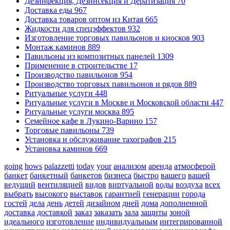
Дезинфекция, Дезинсекция и Дератизация
70
Доставка еды
967
Доставка товаров оптом из Китая
665
Жидкости для спецэффектов
932
Изготовление торговых павильонов и киосков
903
Монтаж каминов
889
Павильоны из композитных панелей
1309
Применение в строительстве
17
Производство павильонов
954
Производство торговых павильонов и рядов
889
Ритуальные услуги
448
Ритуальные услуги в Москве и Московской области
447
Ритуальные услуги москва
895
Семейное кафе в Лукино-Варино
157
Торговые павильоны
739
Установка и обслуживание тахографов
215
Установка каминов
669
going
hows
palazzetti
today
your
анализом
аренда
атмосферой
банкет
банкетный
банкетов
бизнеса
быстро
вашего
вашей
ведущий
вентиляцией
видов
виртуальной
воды
воздуха
всех
выбрать
высокого
выставок
гарантией
генерации
города
гостей
дела
день
детей
дизайном
дней
дома
дополненной
доставка
доставкой
заказ
заказать
зала
защиты
зоной
идеального
изготовление
индивидуальным
интегрированной