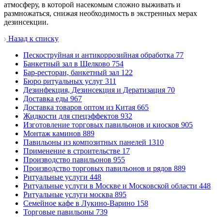
атмосферу, в которой насекомым сложно выживать и
размножаться, снижая необходимость в экстренных мерах
дезинсекции.
Назад к списку
Пескоструйная и антикоррозийная обработка
77
Банкетный зал в Щелково
754
Бар-ресторан, банкетный зал
122
Бюро ритуальных услуг
311
Дезинфекция, Дезинсекция и Дератизация
70
Доставка еды
967
Доставка товаров оптом из Китая
665
Жидкости для спецэффектов
932
Изготовление торговых павильонов и киосков
905
Монтаж каминов
889
Павильоны из композитных панелей
1310
Применение в строительстве
17
Производство павильонов
955
Производство торговых павильонов и рядов
889
Ритуальные услуги
448
Ритуальные услуги в Москве и Московской области
448
Ритуальные услуги москва
895
Семейное кафе в Лукино-Варино
158
Торговые павильоны
739