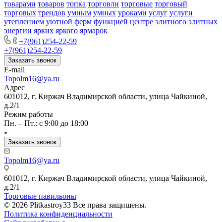
товарами
товаров
топка
торговли
торговые
торговый
торговых
трендов
умным
умных
уроками
услуг
услуги
утеплением
уютной
ферм
функцией
центре
элитного
элитных
энергии
ярких
яркого
ярмарок
+7(961)254-22-59
+7(961)254-22-59
Заказать звонок
E-mail
Topolm16@ya.ru
Адрес
601012, г. Киржач Владимирской области, улица Чайкиной,
д.2/1
Режим работы
Пн. – Пт.: с 9:00 до 18:00
Заказать звонок
Topolm16@ya.ru
601012, г. Киржач Владимирской области, улица Чайкиной,
д.2/1
Торговые павильоны
© 2026 Plitkastroy33 Все права защищены.
Политика конфиденциальности