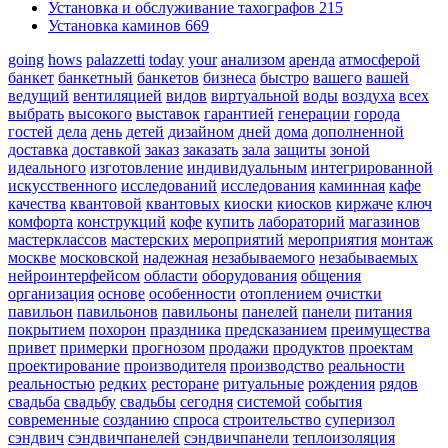
Установка и обслуживание тахографов
215
Установка каминов
669
going
hows
palazzetti
today
your
анализом
аренда
атмосферой
банкет
банкетный
банкетов
бизнеса
быстро
вашего
вашей
ведущий
вентиляцией
видов
виртуальной
воды
воздуха
всех
выбрать
высокого
выставок
гарантией
генерации
города
гостей
дела
день
детей
дизайном
дней
дома
дополненной
доставка
доставкой
заказ
заказать
зала
защиты
зоной
идеального
изготовление
индивидуальным
интегрированной
искусственного
исследований
исследования
каминная
кафе
качества
квантовой
квантовых
киоски
киосков
киржаче
ключ
комфорта
конструкций
кофе
купить
лабораторий
магазинов
мастерклассов
мастерских
мероприятий
мероприятия
монтаж
москве
московской
надежная
незабываемого
незабываемых
нейроинтерфейсом
области
оборудования
общения
организация
основе
особенности
отоплением
очистки
павильон
павильонов
павильоны
панелей
панели
питания
покрытием
похорон
праздника
предсказанием
преимущества
привет
примерки
прогнозом
продажи
продуктов
проектам
проектирование
производителя
производство
реальности
реальностью
редких
ресторане
ритуальные
рождения
рядов
свадьба
свадьбу
свадьбы
сегодня
системой
события
современные
созданию
спроса
строительство
суперизол
сэндвич
сэндвичпанелей
сэндвичпанели
теплоизоляция