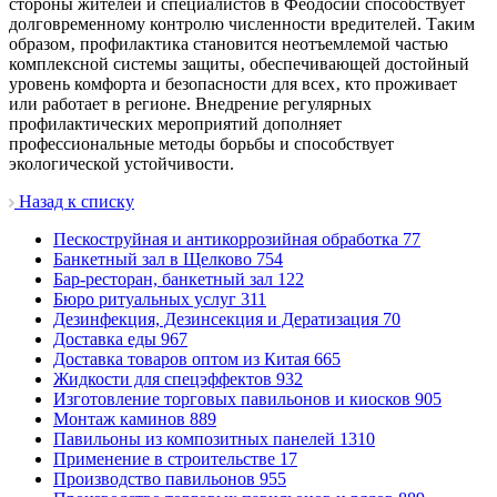
стороны жителей и специалистов в Феодосии способствует
долговременному контролю численности вредителей. Таким
образом‚ профилактика становится неотъемлемой частью
комплексной системы защиты‚ обеспечивающей достойный
уровень комфорта и безопасности для всех‚ кто проживает
или работает в регионе. Внедрение регулярных
профилактических мероприятий дополняет
профессиональные методы борьбы и способствует
экологической устойчивости.
Назад к списку
Пескоструйная и антикоррозийная обработка
77
Банкетный зал в Щелково
754
Бар-ресторан, банкетный зал
122
Бюро ритуальных услуг
311
Дезинфекция, Дезинсекция и Дератизация
70
Доставка еды
967
Доставка товаров оптом из Китая
665
Жидкости для спецэффектов
932
Изготовление торговых павильонов и киосков
905
Монтаж каминов
889
Павильоны из композитных панелей
1310
Применение в строительстве
17
Производство павильонов
955