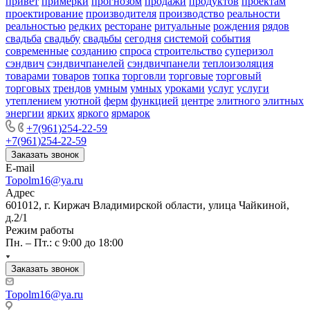
привет
примерки
прогнозом
продажи
продуктов
проектам
проектирование
производителя
производство
реальности
реальностью
редких
ресторане
ритуальные
рождения
рядов
свадьба
свадьбу
свадьбы
сегодня
системой
события
современные
созданию
спроса
строительство
суперизол
сэндвич
сэндвичпанелей
сэндвичпанели
теплоизоляция
товарами
товаров
топка
торговли
торговые
торговый
торговых
трендов
умным
умных
уроками
услуг
услуги
утеплением
уютной
ферм
функцией
центре
элитного
элитных
энергии
ярких
яркого
ярмарок
+7(961)254-22-59
+7(961)254-22-59
Заказать звонок
E-mail
Topolm16@ya.ru
Адрес
601012, г. Киржач Владимирской области, улица Чайкиной,
д.2/1
Режим работы
Пн. – Пт.: с 9:00 до 18:00
Заказать звонок
Topolm16@ya.ru