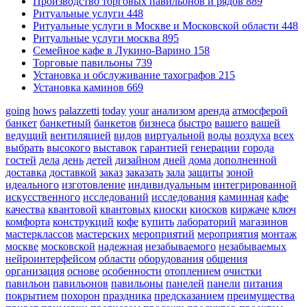
Производство торговых павильонов и рядов
889
Ритуальные услуги
448
Ритуальные услуги в Москве и Московской области
448
Ритуальные услуги москва
895
Семейное кафе в Лукино-Варино
158
Торговые павильоны
739
Установка и обслуживание тахографов
215
Установка каминов
669
going
hows
palazzetti
today
your
анализом
аренда
атмосферой
банкет
банкетный
банкетов
бизнеса
быстро
вашего
вашей
ведущий
вентиляцией
видов
виртуальной
воды
воздуха
всех
выбрать
высокого
выставок
гарантией
генерации
города
гостей
дела
день
детей
дизайном
дней
дома
дополненной
доставка
доставкой
заказ
заказать
зала
защиты
зоной
идеального
изготовление
индивидуальным
интегрированной
искусственного
исследований
исследования
каминная
кафе
качества
квантовой
квантовых
киоски
киосков
киржаче
ключ
комфорта
конструкций
кофе
купить
лабораторий
магазинов
мастерклассов
мастерских
мероприятий
мероприятия
монтаж
москве
московской
надежная
незабываемого
незабываемых
нейроинтерфейсом
области
оборудования
общения
организация
основе
особенности
отоплением
очистки
павильон
павильонов
павильоны
панелей
панели
питания
покрытием
похорон
праздника
предсказанием
преимущества