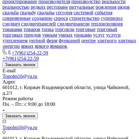
проектирование
производителя
производство
реальности
реальностью
редких
ресторане
ритуальные
рождения
рядов
свадьба
свадьбу
свадьбы
сегодня
системой
события
современные
созданию
спроса
строительство
суперизол
сэндвич
сэндвичпанелей
сэндвичпанели
теплоизоляция
товарами
товаров
топка
торговли
торговые
торговый
торговых
трендов
умным
умных
уроками
услуг
услуги
утеплением
уютной
ферм
функцией
центре
элитного
элитных
энергии
ярких
яркого
ярмарок
+7(961)254-22-59
+7(961)254-22-59
Заказать звонок
E-mail
Topolm16@ya.ru
Адрес
601012, г. Киржач Владимирской области, улица Чайкиной,
д.2/1
Режим работы
Пн. – Пт.: с 9:00 до 18:00
Заказать звонок
Topolm16@ya.ru
601012, г. Киржач Владимирской области, улица Чайкиной,