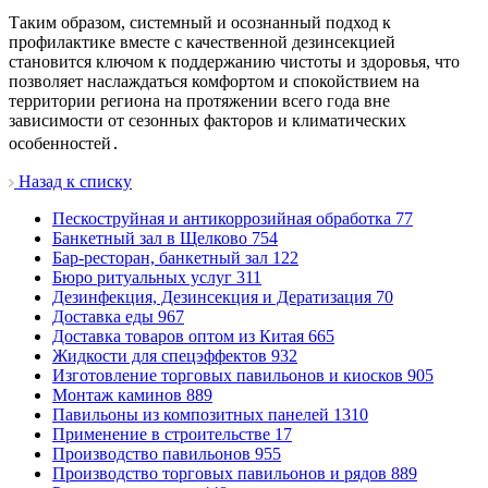
Таким образом, системный и осознанный подход к
профилактике вместе с качественной дезинсекцией
становится ключом к поддержанию чистоты и здоровья, что
позволяет наслаждаться комфортом и спокойствием на
территории региона на протяжении всего года вне
зависимости от сезонных факторов и климатических
особенностей․
Назад к списку
Пескоструйная и антикоррозийная обработка
77
Банкетный зал в Щелково
754
Бар-ресторан, банкетный зал
122
Бюро ритуальных услуг
311
Дезинфекция, Дезинсекция и Дератизация
70
Доставка еды
967
Доставка товаров оптом из Китая
665
Жидкости для спецэффектов
932
Изготовление торговых павильонов и киосков
905
Монтаж каминов
889
Павильоны из композитных панелей
1310
Применение в строительстве
17
Производство павильонов
955
Производство торговых павильонов и рядов
889