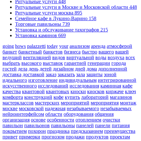
Ритуальные услуги
448
Ритуальные услуги в Москве и Московской области
448
Ритуальные услуги москва
895
Семейное кафе в Лукино-Варино
158
Торговые павильоны
739
Установка и обслуживание тахографов
215
Установка каминов
669
going
hows
palazzetti
today
your
анализом
аренда
атмосферой
банкет
банкетный
банкетов
бизнеса
быстро
вашего
вашей
ведущий
вентиляцией
видов
виртуальной
воды
воздуха
всех
выбрать
высокого
выставок
гарантией
генерации
города
гостей
дела
день
детей
дизайном
дней
дома
дополненной
доставка
доставкой
заказ
заказать
зала
защиты
зоной
идеального
изготовление
индивидуальным
интегрированной
искусственного
исследований
исследования
каминная
кафе
качества
квантовой
квантовых
киоски
киосков
киржаче
ключ
комфорта
конструкций
кофе
купить
лабораторий
магазинов
мастерклассов
мастерских
мероприятий
мероприятия
монтаж
москве
московской
надежная
незабываемого
незабываемых
нейроинтерфейсом
области
оборудования
общения
организация
основе
особенности
отоплением
очистки
павильон
павильонов
павильоны
панелей
панели
питания
покрытием
похорон
праздника
предсказанием
преимущества
привет
примерки
прогнозом
продажи
продуктов
проектам