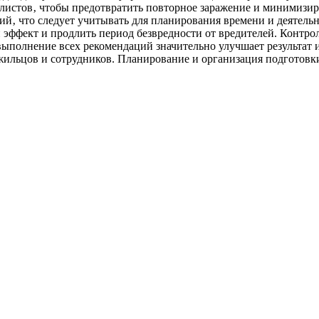
истов‚ чтобы предотвратить повторное заражение и минимизиро
й‚ что следует учитывать для планирования времени и деятельн
 эффект и продлить период безвредности от вредителей. Контро
полнение всех рекомендаций значительно улучшает результат и
 жильцов и сотрудников. Планирование и организация подготовк