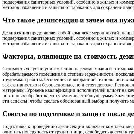
поддержания санитарных условий‚ особенно в жилых и коммерч
методов избавления и защиты от тараканов для сохранения здо
Что такое дезинсекция и зачем она ну
Дезинсекция представляет собой комплекс мероприятий‚ напр
поддержания санитарных условий‚ особенно в жилых и коммерч
методов избавления и защиты от тараканов для сохранения здо
Факторы‚ влияющие на стоимость дез
Стоимость услуг по уничтожению насекомых зависит от множе
обрабатываемого помещения и степень зараженности‚ поскольк
трудоемкой работы. Особенности выбранной технологии и хим
эффективностью и безопасностью‚ но и стоят дороже. Региона
материалы. Уровень квалификации исполнителей влияет на каче
повторных обработок‚ что увеличивает общую сумму. Значение 
эти аспекты‚ чтобы сделать обоснованный выбор и получить м
Советы по подготовке и защите после д
Подготовка к проведению дезинсекции включает комплекс мер
очистить поверхность от грязи и пищи‚ освободить доступ к т