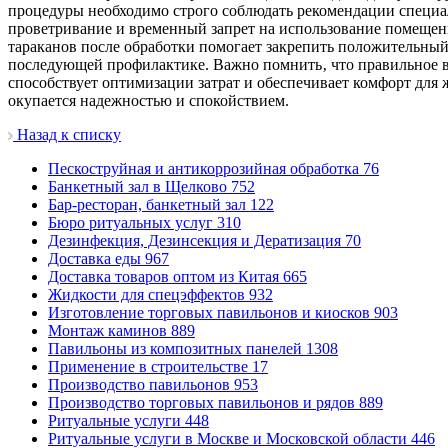
процедуры необходимо строго соблюдать рекомендации специал
проветривание и временный запрет на использование помещени
тараканов после обработки помогает закрепить положительный
последующей профилактике. Важно помнить‚ что правильное вы
способствует оптимизации затрат и обеспечивает комфорт для
окупается надежностью и спокойствием.
Назад к списку
Пескоструйная и антикоррозийная обработка
76
Банкетный зал в Щелково
752
Бар-ресторан, банкетный зал
122
Бюро ритуальных услуг
310
Дезинфекция, Дезинсекция и Дератизация
70
Доставка еды
967
Доставка товаров оптом из Китая
665
Жидкости для спецэффектов
932
Изготовление торговых павильонов и киосков
903
Монтаж каминов
889
Павильоны из композитных панелей
1308
Применение в строительстве
17
Производство павильонов
953
Производство торговых павильонов и рядов
889
Ритуальные услуги
448
Ритуальные услуги в Москве и Московской области
446