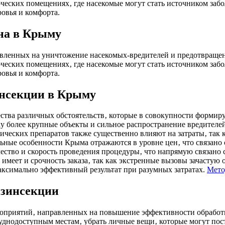
еских помещениях‚ где насекомые могут стать источником забо
ровья и комфорта.
жна в Крыму
авленных на уничтожение насекомых-вредителей и предотвращен
еских помещениях‚ где насекомые могут стать источником забо
ровья и комфорта.
инсекции в Крыму
ства различных обстоятельств‚ которые в совокупности формир
у более крупные объекты и сильное распространение вредителей
ических препаратов также существенно влияют на затраты‚ так
льные особенности Крыма отражаются в уровне цен‚ что связан
ство и скорость проведения процедуры‚ что напрямую связано с
имеет и срочность заказа‚ так как экстренные вызовы зачастую
аксимально эффективный результат при разумных затратах.
Мето
езинсекции
оприятий‚ направленных на повышение эффективности обработк
руднодоступным местам‚ убрать личные вещи‚ которые могут пос