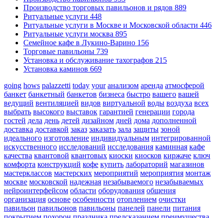
Производство торговых павильонов и рядов
889
Ритуальные услуги
448
Ритуальные услуги в Москве и Московской области
446
Ритуальные услуги москва
895
Семейное кафе в Лукино-Варино
156
Торговые павильоны
739
Установка и обслуживание тахографов
215
Установка каминов
669
going
hows
palazzetti
today
your
анализом
аренда
атмосферой
банкет
банкетный
банкетов
бизнеса
быстро
вашего
вашей
ведущий
вентиляцией
видов
виртуальной
воды
воздуха
всех
выбрать
высокого
выставок
гарантией
генерации
города
гостей
дела
день
детей
дизайном
дней
дома
дополненной
доставка
доставкой
заказ
заказать
зала
защиты
зоной
идеального
изготовление
индивидуальным
интегрированной
искусственного
исследований
исследования
каминная
кафе
качества
квантовой
квантовых
киоски
киосков
киржаче
ключ
комфорта
конструкций
кофе
купить
лабораторий
магазинов
мастерклассов
мастерских
мероприятий
мероприятия
монтаж
москве
московской
надежная
незабываемого
незабываемых
нейроинтерфейсом
области
оборудования
общения
организация
основе
особенности
отоплением
очистки
павильон
павильонов
павильоны
панелей
панели
питания
покрытием
похорон
праздника
предсказанием
преимущества