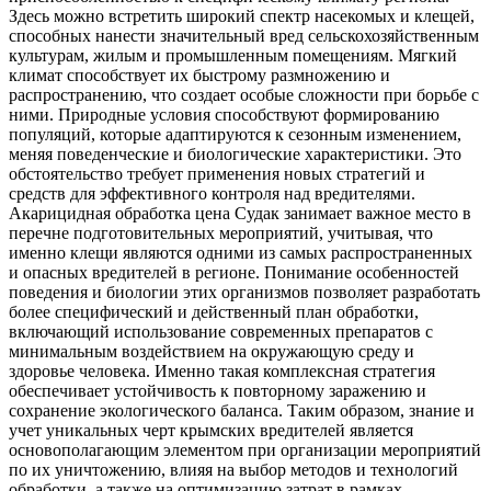
Здесь можно встретить широкий спектр насекомых и клещей,
способных нанести значительный вред сельскохозяйственным
культурам, жилым и промышленным помещениям. Мягкий
климат способствует их быстрому размножению и
распространению, что создает особые сложности при борьбе с
ними. Природные условия способствуют формированию
популяций, которые адаптируются к сезонным изменением,
меняя поведенческие и биологические характеристики. Это
обстоятельство требует применения новых стратегий и
средств для эффективного контроля над вредителями.
Акарицидная обработка цена Судак занимает важное место в
перечне подготовительных мероприятий, учитывая, что
именно клещи являются одними из самых распространенных
и опасных вредителей в регионе. Понимание особенностей
поведения и биологии этих организмов позволяет разработать
более специфический и действенный план обработки,
включающий использование современных препаратов с
минимальным воздействием на окружающую среду и
здоровье человека. Именно такая комплексная стратегия
обеспечивает устойчивость к повторному заражению и
сохранение экологического баланса. Таким образом, знание и
учет уникальных черт крымских вредителей является
основополагающим элементом при организации мероприятий
по их уничтожению, влияя на выбор методов и технологий
обработки, а также на оптимизацию затрат в рамках