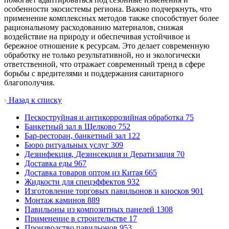
особенности экосистемы региона. Важно подчеркнуть, что
применение комплексных методов также способствует более
рациональному расходованию материалов, снижая
воздействие на природу и обеспечивая устойчивое и
бережное отношение к ресурсам. Это делает современную
обработку не только результативной, но и экологически
ответственной, что отражает современный тренд в сфере
борьбы с вредителями и поддержания санитарного
благополучия.
Назад к списку
Пескоструйная и антикоррозийная обработка
75
Банкетный зал в Щелково
752
Бар-ресторан, банкетный зал
122
Бюро ритуальных услуг
309
Дезинфекция, Дезинсекция и Дератизация
70
Доставка еды
967
Доставка товаров оптом из Китая
665
Жидкости для спецэффектов
932
Изготовление торговых павильонов и киосков
901
Монтаж каминов
889
Павильоны из композитных панелей
1308
Применение в строительстве
17
Производство павильонов
953