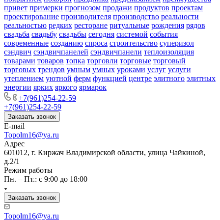
привет
примерки
прогнозом
продажи
продуктов
проектам
проектирование
производителя
производство
реальности
реальностью
редких
ресторане
ритуальные
рождения
рядов
свадьба
свадьбу
свадьбы
сегодня
системой
события
современные
созданию
спроса
строительство
суперизол
сэндвич
сэндвичпанелей
сэндвичпанели
теплоизоляция
товарами
товаров
топка
торговли
торговые
торговый
торговых
трендов
умным
умных
уроками
услуг
услуги
утеплением
уютной
ферм
функцией
центре
элитного
элитных
энергии
ярких
яркого
ярмарок
+7(961)254-22-59
+7(961)254-22-59
Заказать звонок
E-mail
Topolm16@ya.ru
Адрес
601012, г. Киржач Владимирской области, улица Чайкиной,
д.2/1
Режим работы
Пн. – Пт.: с 9:00 до 18:00
Заказать звонок
Topolm16@ya.ru