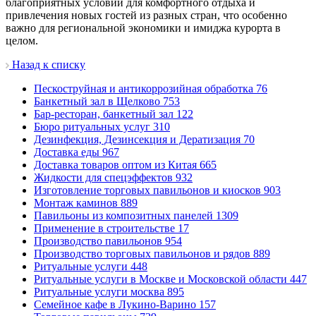
благоприятных условий для комфортного отдыха и
привлечения новых гостей из разных стран, что особенно
важно для региональной экономики и имиджа курорта в
целом.
Назад к списку
Пескоструйная и антикоррозийная обработка
76
Банкетный зал в Щелково
753
Бар-ресторан, банкетный зал
122
Бюро ритуальных услуг
310
Дезинфекция, Дезинсекция и Дератизация
70
Доставка еды
967
Доставка товаров оптом из Китая
665
Жидкости для спецэффектов
932
Изготовление торговых павильонов и киосков
903
Монтаж каминов
889
Павильоны из композитных панелей
1309
Применение в строительстве
17
Производство павильонов
954
Производство торговых павильонов и рядов
889
Ритуальные услуги
448
Ритуальные услуги в Москве и Московской области
447
Ритуальные услуги москва
895
Семейное кафе в Лукино-Варино
157