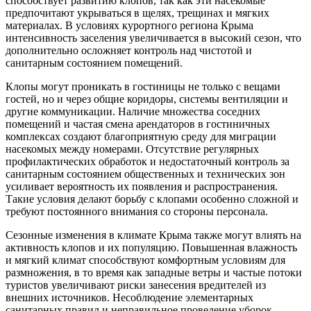
способствует развитию клопов, так как эти насекомые
предпочитают укрываться в щелях, трещинах и мягких
материалах. В условиях курортного региона Крыма
интенсивность заселения увеличивается в высокий сезон, что
дополнительно осложняет контроль над чистотой и
санитарным состоянием помещений.
Клопы могут проникать в гостиницы не только с вещами
гостей, но и через общие коридоры, системы вентиляции и
другие коммуникации. Наличие множества соседних
помещений и частая смена арендаторов в гостиничных
комплексах создают благоприятную среду для миграции
насекомых между номерами. Отсутствие регулярных
профилактических обработок и недостаточный контроль за
санитарным состоянием общественных и технических зон
усиливает вероятность их появления и распространения.
Такие условия делают борьбу с клопами особенно сложной и
требуют постоянного внимания со стороны персонала.
Сезонные изменения в климате Крыма также могут влиять на
активность клопов и их популяцию. Повышенная влажность
и мягкий климат способствуют комфортным условиям для
размножения, в то время как западные ветры и частые потоки
туристов увеличивают риски занесения вредителей из
внешних источников. Несоблюдение элементарных
санитарных правил и неправильное проведение уборок