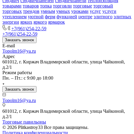
сэндвич
сэндвичпанелей
сэндвичпанели
теплоизоляция
товарами
товаров
топка
торговли
торговые
торговый
торговых
трендов
умным
умных
уроками
услуг
услуги
утеплением
уютной
ферм
функцией
центре
элитного
элитных
энергии
ярких
яркого
ярмарок
+7(961)254-22-59
+7(961)254-22-59
Заказать звонок
E-mail
Topolm16@ya.ru
Адрес
601012, г. Киржач Владимирской области, улица Чайкиной,
д.2/1
Режим работы
Пн. – Пт.: с 9:00 до 18:00
Заказать звонок
Topolm16@ya.ru
601012, г. Киржач Владимирской области, улица Чайкиной,
д.2/1
Торговые павильоны
© 2026 Plitkastroy33 Все права защищены.
Политика конфиденциальности