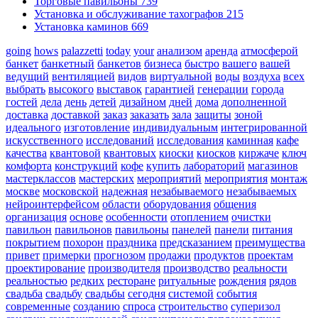
Торговые павильоны
739
Установка и обслуживание тахографов
215
Установка каминов
669
going
hows
palazzetti
today
your
анализом
аренда
атмосферой
банкет
банкетный
банкетов
бизнеса
быстро
вашего
вашей
ведущий
вентиляцией
видов
виртуальной
воды
воздуха
всех
выбрать
высокого
выставок
гарантией
генерации
города
гостей
дела
день
детей
дизайном
дней
дома
дополненной
доставка
доставкой
заказ
заказать
зала
защиты
зоной
идеального
изготовление
индивидуальным
интегрированной
искусственного
исследований
исследования
каминная
кафе
качества
квантовой
квантовых
киоски
киосков
киржаче
ключ
комфорта
конструкций
кофе
купить
лабораторий
магазинов
мастерклассов
мастерских
мероприятий
мероприятия
монтаж
москве
московской
надежная
незабываемого
незабываемых
нейроинтерфейсом
области
оборудования
общения
организация
основе
особенности
отоплением
очистки
павильон
павильонов
павильоны
панелей
панели
питания
покрытием
похорон
праздника
предсказанием
преимущества
привет
примерки
прогнозом
продажи
продуктов
проектам
проектирование
производителя
производство
реальности
реальностью
редких
ресторане
ритуальные
рождения
рядов
свадьба
свадьбу
свадьбы
сегодня
системой
события
современные
созданию
спроса
строительство
суперизол