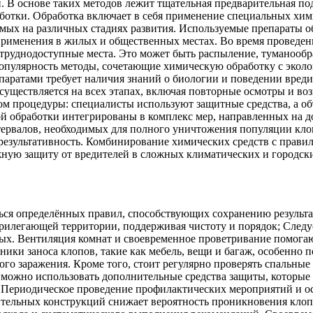
 В основе таких методов лежит тщательная предварительная по
аботки. Обработка включает в себя применение специальных хи
омых на различных стадиях развития. Используемые препараты 
применения в жилых и общественных местах. Во время проведен
 труднодоступные места. Это может быть распыление, туманооб
опулярность методы, сочетающие химическую обработку с экол
репаратами требует наличия знаний о биологии и поведении вре
осуществляется на всех этапах, включая повторные осмотры и 
ом процедуры: специалисты используют защитные средства, а о
 обработки интегрированы в комплекс мер, направленных на д
тервалов, необходимых для полного уничтожения популяции кло
 результативность. Комбинирование химических средств с прав
ную защиту от вредителей в сложных климатических и городски
ся определённых правил, способствующих сохранению результа
рилегающей территории, поддерживая чистоту и порядок; Следуе
ых. Вентиляция комнат и своевременное проветривание помогаю
ики заноса клопов, такие как мебель, вещи и багаж, особенно 
ого заражения. Кроме того, стоит регулярно проверять спальные
 можно использовать дополнительные средства защиты, которые
 Периодическое проведение профилактических мероприятий и о
ительных конструкций снижает вероятность проникновения клоп