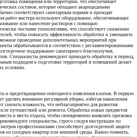
дготовка помещения или территории, что обеспечивает
мических составов, которые обладают акарицидными
обычно соответствуют санитарным нормам и проходят
ия работ мастера используют оборудование, обеспечивающее
разование или нанесение растворов с помощью
огически чистыми технологиями, что способствует снижению
дителей, чтобы повысить эффективность обработки и уменьшить
возможное проведение дополнительных мероприятий при
бъекты обрабатываются в соответствии с регламентированными
олгосрочное поддержание санитарного благополучия,
пов. Специалисты рекомендуют проводить обработку в период,
ильным подходом к подготовке территорий и помещений делает
х условиях.
та и предотвращению повторного появления клопов. В первую
т уделять внимание регулярной уборке, избегая накопления
т снизить влажность, что неблагоприятно для развития
после путешествий или ремонта. Обработка новых предметов
 места и места отдыха, чтобы своевременно выявлять признаки
 рекомендуют специалисты, строго следуя инструкции по
смотров профессионалами способствует долгосрочной защите
ов из соседних квартир или внешней среды. Важно помнить,