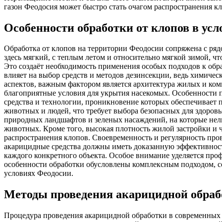
газон Феодосия может быстро стать очагом распространения кл
Особенности обработки от клопов в ус
Обработка от клопов на территории Феодосии сопряжена с ря
здесь мягкий, с теплым летом и относительно мягкой зимой, ч
Это создаёт необходимость применения особых подходов к об
влияет на выбор средств и методов дезинсекции, ведь химиче
аспектов, важным фактором является архитектура жилых и ко
благоприятные условия для укрытия насекомых. Особенности 
средства и технологии, проникновение которых обеспечивает
животных и людей, что требует выбора безопасных для здоров
природных ландшафтов и зеленых насаждений, на которые нель
животных. Кроме того, высокая плотность жилой застройки и ч
распространения клопов. Своевременность и регулярность пр
акарицидные средства должны иметь доказанную эффективност
каждого конкретного объекта. Особое внимание уделяется пр
особенности обработки обусловлены комплексным подходом, с
условиях Феодосии.
Методы проведения акарицидной обраб
Процедура проведения акарицидной обработки в современных 