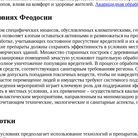
опов, влияя на комфорт и здоровье жителей.
Акарицидная обрабо
ловиях Феодосии
дом специфических нюансов, обусловленных климатическими, г
то позволяет клопам оставаться активными и размножаться на п
работке, учитывающих постоянное присутствие вредителей и их
ские препараты должны сохранять эффективность в условиях ме
ммерческих зданий. Множество старинных построек с деревянн
планировки помещений зачастую усложняют тщательную обработ
 полное уничтожение популяции вредителей. В процессе обрабо
ья средств, соответствующих санитарным требованиям региона. 
зя допускать попадания токсичных веществ, чтобы не навредить 
астое перемещение людей и имущества требуют системного подхо
оведения мероприятий играет ключевую роль для поддержания э
ь в местных условиях, а их применение – осуществляться ква
офилактическим мероприятиям, направленным на минимизацию ри
очетающим технические, экологические и санитарные аспекты,
отки
условиях предполагает использование технологий и препаратов