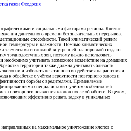
тка газон Феодосия
еографическими и социальными факторами региона. Климат
ротяжении длительного времени без значительных перерывов.
 адаптационные способности. Такой климатический режим
стной температуры и влажности. Помимо климатических
ыми элементами и сложной внутренней планировкой создают
ку труднодоступных зон, поэтому важно использовать
тки необходимо учитывать возможное воздействие на домашних
Обработка территории также должна учитывать близость
экологии и избежать негативного воздействия на растения и
да к обработке с учётом вероятности повторного заноса и
ффективности борьбы с вредителями. Применяемые
лифицированными специалистами с учётом особенностей
ска повторного появления клопов после обработки. В целом,
 позволяющим эффективно решать задачу в уникальных
, направленных на максимальное уничтожение клопов с