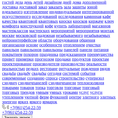
гостей
дела
день
детей
дизайном
дней
дома
дополненной
доставка
доставкой
заказ
заказать
зала
защиты
зоной
идеального
изготовление
индивидуальным
интегрированной
искусственного
исследований
исследования
каминная
кафе
качества
квантовой
квантовых
киоски
киосков
киржаче
ключ
комфорта
конструкций
кофе
купить
лабораторий
магазинов
мастерклассов
мастерских
мероприятий
мероприятия
монтаж
москве
московской
надежная
незабываемого
незабываемых
нейроинтерфейсом
области
оборудования
общения
организация
основе
особенности
отоплением
очистки
павильон
павильонов
павильоны
панелей
панели
питания
покрытием
похорон
праздника
предсказанием
преимущества
привет
примерки
прогнозом
продажи
продуктов
проектам
проектирование
производителя
производство
реальности
реальностью
редких
ресторане
ритуальные
рождения
рядов
свадьба
свадьбу
свадьбы
сегодня
системой
события
современные
созданию
спроса
строительство
суперизол
сэндвич
сэндвичпанелей
сэндвичпанели
теплоизоляция
товарами
товаров
топка
торговли
торговые
торговый
торговых
трендов
умным
умных
уроками
услуг
услуги
утеплением
уютной
ферм
функцией
центре
элитного
элитных
энергии
ярких
яркого
ярмарок
+7(961)254-22-59
+7(961)254-22-59
Заказать звонок