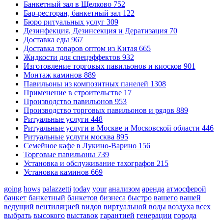
Банкетный зал в Щелково
752
Бар-ресторан, банкетный зал
122
Бюро ритуальных услуг
309
Дезинфекция, Дезинсекция и Дератизация
70
Доставка еды
967
Доставка товаров оптом из Китая
665
Жидкости для спецэффектов
932
Изготовление торговых павильонов и киосков
901
Монтаж каминов
889
Павильоны из композитных панелей
1308
Применение в строительстве
17
Производство павильонов
953
Производство торговых павильонов и рядов
889
Ритуальные услуги
448
Ритуальные услуги в Москве и Московской области
446
Ритуальные услуги москва
895
Семейное кафе в Лукино-Варино
156
Торговые павильоны
739
Установка и обслуживание тахографов
215
Установка каминов
669
going
hows
palazzetti
today
your
анализом
аренда
атмосферой
банкет
банкетный
банкетов
бизнеса
быстро
вашего
вашей
ведущий
вентиляцией
видов
виртуальной
воды
воздуха
всех
выбрать
высокого
выставок
гарантией
генерации
города