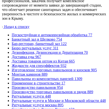
профессионалов, заказчик получает комплексное
сопровождение от момента заявки до завершающей стадии,
что облегчает решение санитарных задач и обеспечивает
уверенность в чистоте и безопасности жилых и коммерческих
зон в Крыму.
Назад к списку
Пескоструйная и антикоррозийная обработка
77
Банкетный зал в Щелково
754
Бар-ресторан, банкетный зал
122
Бюро ритуальных услуг
311
Дезинфекция, Дезинсекция и Дератизация
70
Доставка еды
967
Доставка товаров оптом из Китая
665
Жидкости для спецэффектов
932
Изготовление торговых павильонов и киосков
905
Монтаж каминов
889
Павильоны из композитных панелей
1309
Применение в строительстве
17
Производство павильонов
954
Производство торговых павильонов и рядов
889
Ритуальные услуги
448
Ритуальные услуги в Москве и Московской области
448
Ритуальные услуги москва
895