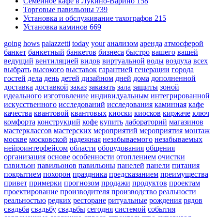
Семейное кафе в Лукино-Варино
158
Торговые павильоны
739
Установка и обслуживание тахографов
215
Установка каминов
669
going
hows
palazzetti
today
your
анализом
аренда
атмосферой
банкет
банкетный
банкетов
бизнеса
быстро
вашего
вашей
ведущий
вентиляцией
видов
виртуальной
воды
воздуха
всех
выбрать
высокого
выставок
гарантией
генерации
города
гостей
дела
день
детей
дизайном
дней
дома
дополненной
доставка
доставкой
заказ
заказать
зала
защиты
зоной
идеального
изготовление
индивидуальным
интегрированной
искусственного
исследований
исследования
каминная
кафе
качества
квантовой
квантовых
киоски
киосков
киржаче
ключ
комфорта
конструкций
кофе
купить
лабораторий
магазинов
мастерклассов
мастерских
мероприятий
мероприятия
монтаж
москве
московской
надежная
незабываемого
незабываемых
нейроинтерфейсом
области
оборудования
общения
организация
основе
особенности
отоплением
очистки
павильон
павильонов
павильоны
панелей
панели
питания
покрытием
похорон
праздника
предсказанием
преимущества
привет
примерки
прогнозом
продажи
продуктов
проектам
проектирование
производителя
производство
реальности
реальностью
редких
ресторане
ритуальные
рождения
рядов
свадьба
свадьбу
свадьбы
сегодня
системой
события