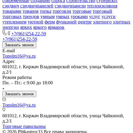
современные
созданию
спроса
строительство
суперизол
сэндвич
сэндвичпанелей
сэндвичпанели
теплоизоляция
товарами
товаров
топка
торговли
торговые
торговый
торговых
трендов
умным
умных
уроками
услуг
услуги
утеплением
уютной
ферм
функцией
центре
элитного
элитных
энергии
ярких
яркого
ярмарок
+7(961)254-22-59
+7(961)254-22-59
Заказать звонок
E-mail
Topolm16@ya.ru
Адрес
601012, г. Киржач Владимирской области, улица Чайкиной,
д.2/1
Режим работы
Пн. – Пт.: с 9:00 до 18:00
Заказать звонок
Topolm16@ya.ru
601012, г. Киржач Владимирской области, улица Чайкиной,
д.2/1
Торговые павильоны
© 2026 Plitkastroy33 Все права защищены.