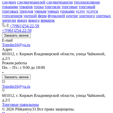
сэндвич
сэндвичпанелей
сэндвичпанели
теплоизоляция
товарами
товаров
топка
торговли
торговые
торговый
торговых
трендов
умным
умных
уроками
услуг
услуги
утеплением
уютной
ферм
функцией
центре
элитного
элитных
энергии
ярких
яркого
ярмарок
+7(961)254-22-59
+7(961)254-22-59
Заказать звонок
E-mail
Topolm16@ya.ru
Адрес
601012, г. Киржач Владимирской области, улица Чайкиной,
д.2/1
Режим работы
Пн. – Пт.: с 9:00 до 18:00
Заказать звонок
Topolm16@ya.ru
601012, г. Киржач Владимирской области, улица Чайкиной,
д.2/1
Торговые павильоны
© 2026 Plitkastroy33 Все права защищены.