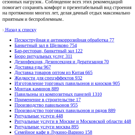
сезонных нагрузок․ Соблюдение всех этих рекомендаций
помогает сохранять комфорт и презентабельный вид строения
на протяжении многих лет, делая дачный отдых максимально
приятным и беспроблемным․
Назад к списку
Пескоструйная и антикоррозийная обработка
77
Банкетный зал в Щелково
754
Бар-ресторан, банкетный зал
122
Бюро ритуальных услуг
311
Дезинфекция, Дезинсекция и Дератизация
70
Доставка еды
967
Доставка товаров оптом из Китая
665
Жидкости для спецэффектов
932
Изготовление торговых павильонов и киосков
905
Монтаж каминов
889
Павильоны из композитных панелей
1310
Применение в строительстве
17
Производство павильонов
955
Производство торговых павильонов и рядов
889
Ритуальные услуги
448
Ритуальные услуги в Москве и Московской области
448
Ритуальные услуги москва
895
Семейное кафе в Лукино-Варино
158