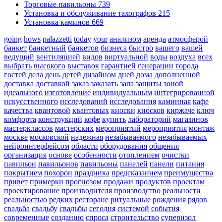
Торговые павильоны
739
Установка и обслуживание тахографов
215
Установка каминов
669
going
hows
palazzetti
today
your
анализом
аренда
атмосферой
банкет
банкетный
банкетов
бизнеса
быстро
вашего
вашей
ведущий
вентиляцией
видов
виртуальной
воды
воздуха
всех
выбрать
высокого
выставок
гарантией
генерации
города
гостей
дела
день
детей
дизайном
дней
дома
дополненной
доставка
доставкой
заказ
заказать
зала
защиты
зоной
идеального
изготовление
индивидуальным
интегрированной
искусственного
исследований
исследования
каминная
кафе
качества
квантовой
квантовых
киоски
киосков
киржаче
ключ
комфорта
конструкций
кофе
купить
лабораторий
магазинов
мастерклассов
мастерских
мероприятий
мероприятия
монтаж
москве
московской
надежная
незабываемого
незабываемых
нейроинтерфейсом
области
оборудования
общения
организация
основе
особенности
отоплением
очистки
павильон
павильонов
павильоны
панелей
панели
питания
покрытием
похорон
праздника
предсказанием
преимущества
привет
примерки
прогнозом
продажи
продуктов
проектам
проектирование
производителя
производство
реальности
реальностью
редких
ресторане
ритуальные
рождения
рядов
свадьба
свадьбу
свадьбы
сегодня
системой
события
современные
созданию
спроса
строительство
суперизол