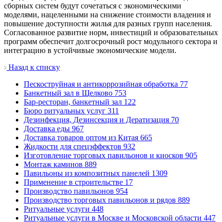
сборных систем будут сочетаться с экономическими
моделями, нацеленными на снижение стоимости владения и
повышение доступности жилья для разных групп населения.
Согласованное развитие норм, инвестиций и образовательных
программ обеспечит долгосрочный рост модульного сектора и
интеграцию в устойчивые экономические модели.
Назад к списку
Пескоструйная и антикоррозийная обработка
77
Банкетный зал в Щелково
753
Бар-ресторан, банкетный зал
122
Бюро ритуальных услуг
311
Дезинфекция, Дезинсекция и Дератизация
70
Доставка еды
967
Доставка товаров оптом из Китая
665
Жидкости для спецэффектов
932
Изготовление торговых павильонов и киосков
905
Монтаж каминов
889
Павильоны из композитных панелей
1309
Применение в строительстве
17
Производство павильонов
954
Производство торговых павильонов и рядов
889
Ритуальные услуги
448
Ритуальные услуги в Москве и Московской области
447