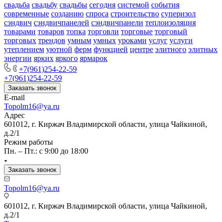
свадьба
свадьбу
свадьбы
сегодня
системой
события
современные
созданию
спроса
строительство
суперизол
сэндвич
сэндвичпанелей
сэндвичпанели
теплоизоляция
товарами
товаров
топка
торговли
торговые
торговый
торговых
трендов
умным
умных
уроками
услуг
услуги
утеплением
уютной
ферм
функцией
центре
элитного
элитных
энергии
ярких
яркого
ярмарок
+7(961)254-22-59
+7(961)254-22-59
Заказать звонок
E-mail
Topolm16@ya.ru
Адрес
601012, г. Киржач Владимирской области, улица Чайкиной,
д.2/1
Режим работы
Пн. – Пт.: с 9:00 до 18:00
Заказать звонок
Topolm16@ya.ru
601012, г. Киржач Владимирской области, улица Чайкиной,
д.2/1