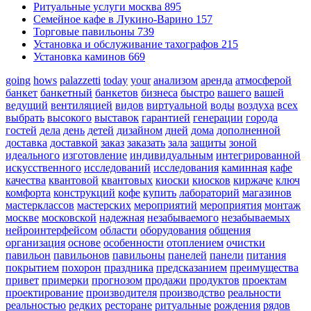
Ритуальные услуги москва
895
Семейное кафе в Лукино-Варино
157
Торговые павильоны
739
Установка и обслуживание тахографов
215
Установка каминов
669
going
hows
palazzetti
today
your
анализом
аренда
атмосферой
банкет
банкетный
банкетов
бизнеса
быстро
вашего
вашей
ведущий
вентиляцией
видов
виртуальной
воды
воздуха
всех
выбрать
высокого
выставок
гарантией
генерации
города
гостей
дела
день
детей
дизайном
дней
дома
дополненной
доставка
доставкой
заказ
заказать
зала
защиты
зоной
идеального
изготовление
индивидуальным
интегрированной
искусственного
исследований
исследования
каминная
кафе
качества
квантовой
квантовых
киоски
киосков
киржаче
ключ
комфорта
конструкций
кофе
купить
лабораторий
магазинов
мастерклассов
мастерских
мероприятий
мероприятия
монтаж
москве
московской
надежная
незабываемого
незабываемых
нейроинтерфейсом
области
оборудования
общения
организация
основе
особенности
отоплением
очистки
павильон
павильонов
павильоны
панелей
панели
питания
покрытием
похорон
праздника
предсказанием
преимущества
привет
примерки
прогнозом
продажи
продуктов
проектам
проектирование
производителя
производство
реальности
реальностью
редких
ресторане
ритуальные
рождения
рядов