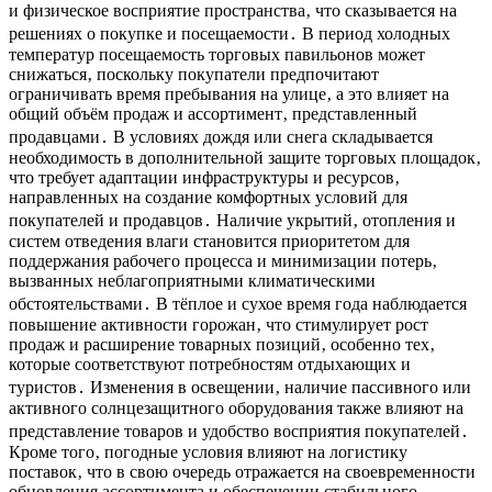
и физическое восприятие пространства‚ что сказывается на
решениях о покупке и посещаемости․ В период холодных
температур посещаемость торговых павильонов может
снижаться‚ поскольку покупатели предпочитают
ограничивать время пребывания на улице‚ а это влияет на
общий объём продаж и ассортимент‚ представленный
продавцами․ В условиях дождя или снега складывается
необходимость в дополнительной защите торговых площадок‚
что требует адаптации инфраструктуры и ресурсов‚
направленных на создание комфортных условий для
покупателей и продавцов․ Наличие укрытий‚ отопления и
систем отведения влаги становится приоритетом для
поддержания рабочего процесса и минимизации потерь‚
вызванных неблагоприятными климатическими
обстоятельствами․ В тёплое и сухое время года наблюдается
повышение активности горожан‚ что стимулирует рост
продаж и расширение товарных позиций‚ особенно тех‚
которые соответствуют потребностям отдыхающих и
туристов․ Изменения в освещении‚ наличие пассивного или
активного солнцезащитного оборудования также влияют на
представление товаров и удобство восприятия покупателей․
Кроме того‚ погодные условия влияют на логистику
поставок‚ что в свою очередь отражается на своевременности
обновления ассортимента и обеспечении стабильного