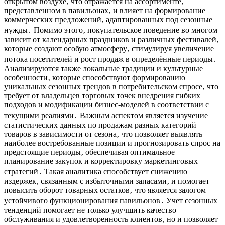
открытом воздухе‚ что отражается на ассортименте‚
представленном в павильонах‚ и влияет на формирование
коммерческих предложений‚ адаптированных под сезонные
нужды․ Помимо этого‚ покупательское поведение во многом
зависит от календарных праздников и различных фестивалей‚
которые создают особую атмосферу‚ стимулируя увеличение
потока посетителей и рост продаж в определённые периоды․
Анализируются также локальные традиции и культурные
особенности‚ которые способствуют формированию
уникальных сезонных трендов в потребительском спросе‚ что
требует от владельцев торговых точек внедрения гибких
подходов и модификации бизнес-моделей в соответствии с
текущими реалиями․ Важным аспектом является изучение
статистических данных по продажам разных категорий
товаров в зависимости от сезона‚ что позволяет выявлять
наиболее востребованные позиции и прогнозировать спрос на
предстоящие периоды‚ обеспечивая оптимальное
планирование закупок и корректировку маркетинговых
стратегий․ Такая аналитика способствует снижению
издержек‚ связанным с избыточными запасами‚ и помогает
повысить оборот товарных остатков‚ что является залогом
устойчивого функционирования павильонов․ Учет сезонных
тенденций помогает не только улучшить качество
обслуживания и удовлетворенность клиентов‚ но и позволяет