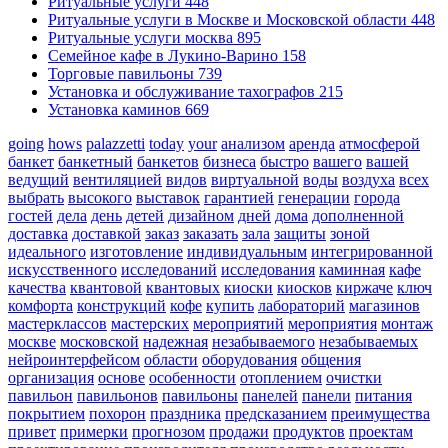
Ритуальные услуги
448
Ритуальные услуги в Москве и Московской области
448
Ритуальные услуги москва
895
Семейное кафе в Лукино-Варино
158
Торговые павильоны
739
Установка и обслуживание тахографов
215
Установка каминов
669
going
hows
palazzetti
today
your
анализом
аренда
атмосферой
банкет
банкетный
банкетов
бизнеса
быстро
вашего
вашей
ведущий
вентиляцией
видов
виртуальной
воды
воздуха
всех
выбрать
высокого
выставок
гарантией
генерации
города
гостей
дела
день
детей
дизайном
дней
дома
дополненной
доставка
доставкой
заказ
заказать
зала
защиты
зоной
идеального
изготовление
индивидуальным
интегрированной
искусственного
исследований
исследования
каминная
кафе
качества
квантовой
квантовых
киоски
киосков
киржаче
ключ
комфорта
конструкций
кофе
купить
лабораторий
магазинов
мастерклассов
мастерских
мероприятий
мероприятия
монтаж
москве
московской
надежная
незабываемого
незабываемых
нейроинтерфейсом
области
оборудования
общения
организация
основе
особенности
отоплением
очистки
павильон
павильонов
павильоны
панелей
панели
питания
покрытием
похорон
праздника
предсказанием
преимущества
привет
примерки
прогнозом
продажи
продуктов
проектам