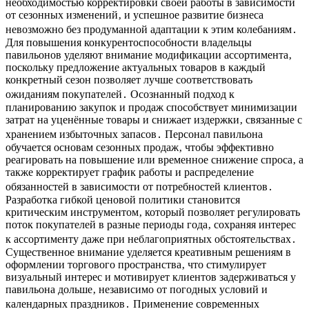
необходимостью корректировки своей работы в зависимости
от сезонных изменений‚ и успешное развитие бизнеса
невозможно без продуманной адаптации к этим колебаниям․
Для повышения конкурентоспособности владельцы
павильонов уделяют внимание модификации ассортимента‚
поскольку предложение актуальных товаров в каждый
конкретный сезон позволяет лучше соответствовать
ожиданиям покупателей․ Осознанный подход к
планированию закупок и продаж способствует минимизации
затрат на уценённые товары и снижает издержки‚ связанные с
хранением избыточных запасов․ Персонал павильона
обучается основам сезонных продаж‚ чтобы эффективно
реагировать на повышение или временное снижение спроса‚ а
также корректирует график работы и распределение
обязанностей в зависимости от потребностей клиентов․
Разработка гибкой ценовой политики становится
критическим инструментом‚ который позволяет регулировать
поток покупателей в разные периоды года‚ сохраняя интерес
к ассортименту даже при неблагоприятных обстоятельствах․
Существенное внимание уделяется креативным решениям в
оформлении торгового пространства‚ что стимулирует
визуальный интерес и мотивирует клиентов задерживаться у
павильона дольше‚ независимо от погодных условий и
календарных праздников․ Применение современных