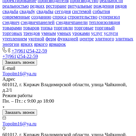
проектирование
производителя
производство
реальности
реальностью
редких
ресторане
ритуальные
рождения
рядов
свадьба
свадьбу
свадьбы
сегодня
системой
события
современные
созданию
спроса
строительство
суперизол
сэндвич
сэндвичпанелей
сэндвичпанели
теплоизоляция
товарами
товаров
топка
торговли
торговые
торговый
торговых
трендов
умным
умных
уроками
услуг
услуги
утеплением
уютной
ферм
функцией
центре
элитного
элитных
энергии
ярких
яркого
ярмарок
+7(961)254-22-59
+7(961)254-22-59
Заказать звонок
E-mail
Topolm16@ya.ru
Адрес
601012, г. Киржач Владимирской области, улица Чайкиной,
д.2/1
Режим работы
Пн. – Пт.: с 9:00 до 18:00
Заказать звонок
Topolm16@ya.ru
601012, г. Киржач Владимирской области, улица Чайкиной,