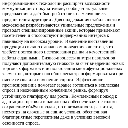
информационных технологий расширяет возможности
коммуникации с покупателями‚ сообщает актуальные
предложения и даёт быстрый отклик на меняющиеся
предпочтения аудитории․ Для поддержания стабильности в
межсезонье разрабатываются уникальные предложения и
проводят специализированные акции‚ которые привлекают
посетителей и способствуют поддержанию интереса к
павильону на высоком уровне․ Изменение выставления
продукции связано с анализом поведения клиентов‚ что
требует постоянного исследования рынка и качественной
работы с данными․ Бизнес-процессы внутри павильонов
получают дополнительную гибкость за счёт внедрения новых
торговых форматов и использования многофункциональных
элементов‚ которые способны легко трансформироваться при
смене сезона или изменении спроса․ Эффективное
прогнозирование помогает заранее готовиться к всплескам
спроса и неожиданным колебаниям рынка‚ формируя
устойчивую платформу для роста․ Комплексный подход к
адаптации торговли в павильонах обеспечивает не только
сохранение объёма продаж‚ но и возможность развития‚
несмотря на сложные внешние условия‚ обеспечивая
благоприятные перспективы даже в условиях высокой
сезонности спроса․