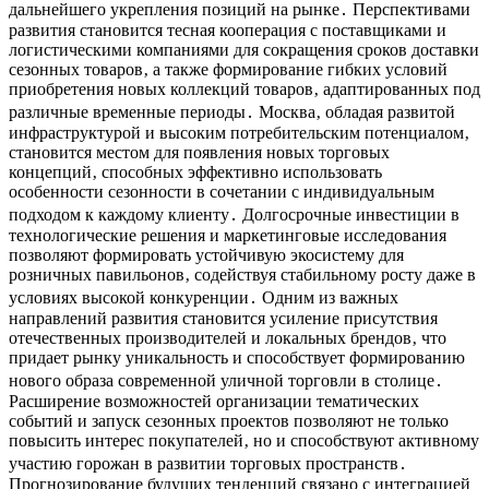
дальнейшего укрепления позиций на рынке․ Перспективами
развития становится тесная кооперация с поставщиками и
логистическими компаниями для сокращения сроков доставки
сезонных товаров‚ а также формирование гибких условий
приобретения новых коллекций товаров‚ адаптированных под
различные временные периоды․ Москва‚ обладая развитой
инфраструктурой и высоким потребительским потенциалом‚
становится местом для появления новых торговых
концепций‚ способных эффективно использовать
особенности сезонности в сочетании с индивидуальным
подходом к каждому клиенту․ Долгосрочные инвестиции в
технологические решения и маркетинговые исследования
позволяют формировать устойчивую экосистему для
розничных павильонов‚ содействуя стабильному росту даже в
условиях высокой конкуренции․ Одним из важных
направлений развития становится усиление присутствия
отечественных производителей и локальных брендов‚ что
придает рынку уникальность и способствует формированию
нового образа современной уличной торговли в столице․
Расширение возможностей организации тематических
событий и запуск сезонных проектов позволяют не только
повысить интерес покупателей‚ но и способствуют активному
участию горожан в развитии торговых пространств․
Прогнозирование будущих тенденций связано с интеграцией