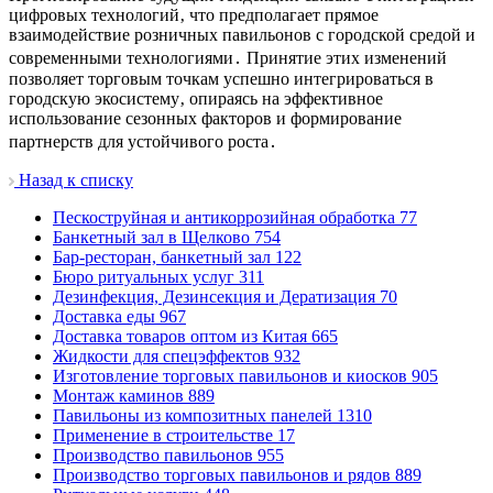
цифровых технологий‚ что предполагает прямое
взаимодействие розничных павильонов с городской средой и
современными технологиями․ Принятие этих изменений
позволяет торговым точкам успешно интегрироваться в
городскую экосистему‚ опираясь на эффективное
использование сезонных факторов и формирование
партнерств для устойчивого роста․
Назад к списку
Пескоструйная и антикоррозийная обработка
77
Банкетный зал в Щелково
754
Бар-ресторан, банкетный зал
122
Бюро ритуальных услуг
311
Дезинфекция, Дезинсекция и Дератизация
70
Доставка еды
967
Доставка товаров оптом из Китая
665
Жидкости для спецэффектов
932
Изготовление торговых павильонов и киосков
905
Монтаж каминов
889
Павильоны из композитных панелей
1310
Применение в строительстве
17
Производство павильонов
955
Производство торговых павильонов и рядов
889