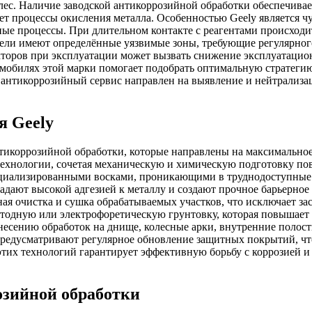
олес. Наличие заводской антикоррозийной обработки обеспечива
яет процессы окисления металла. Особенностью Geely является 
ные процессы. При длительном контакте с реагентами происходит
ели имеют определённые уязвимые зоны, требующие регулярног
торов при эксплуатации может вызвать снижение эксплуатацио
мобилях этой марки помогает подобрать оптимальную стратегию
антикоррозийный сервис направлен на выявление и нейтрализаци
я Geely
икоррозийной обработки, которые направлены на максимальное 
ехнологии, сочетая механическую и химическую подготовку по
пециализированными восками, проникающими в труднодоступные
адают высокой адгезией к металлу и создают прочное барьерное
ая очистка и сушка обрабатываемых участков, что исключает за
атодную или электрофоретическую грунтовку, которая повышает
анесению обработок на днище, колесные арки, внутренние полос
редусматривают регулярное обновление защитных покрытий, чт
этих технологий гарантирует эффективную борьбу с коррозией и
озийной обработки