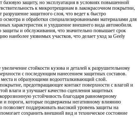
ет базовую защиту, но эксплуатация в условиях повышенной
чувствительность к микротрещинам в лакокрасочном покрытии,
 разрушение защитного слоя, что ведет к быстро
о осмотра и обработки специализированными материалами для
нных характеристик и ухудшение внешнего вида автомобиля.
 защиты и обслуживания, что значительно повышает срок
ю наиболее уязвимых участков, что делает уход за Geely
увеличение стойкости кузова и деталей к разрушительному
верхности с последующим нанесением защитных составов.
 места и образующими водоотталкивающий слой.
 покрытие, предотвращающее контакт поверхности с влагой и
стой влаги и улучшает качество сцепления защитных
 коррозионную устойчивость благодаря равномерному
ти и пороги, которые подвержены негативному влиянию
о позволяет поддерживать высокий уровень защиты на
 помогает сохранить внешний вид и техническое состояние