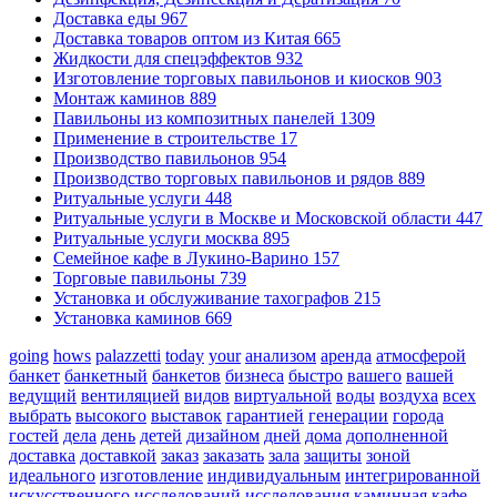
Доставка еды
967
Доставка товаров оптом из Китая
665
Жидкости для спецэффектов
932
Изготовление торговых павильонов и киосков
903
Монтаж каминов
889
Павильоны из композитных панелей
1309
Применение в строительстве
17
Производство павильонов
954
Производство торговых павильонов и рядов
889
Ритуальные услуги
448
Ритуальные услуги в Москве и Московской области
447
Ритуальные услуги москва
895
Семейное кафе в Лукино-Варино
157
Торговые павильоны
739
Установка и обслуживание тахографов
215
Установка каминов
669
going
hows
palazzetti
today
your
анализом
аренда
атмосферой
банкет
банкетный
банкетов
бизнеса
быстро
вашего
вашей
ведущий
вентиляцией
видов
виртуальной
воды
воздуха
всех
выбрать
высокого
выставок
гарантией
генерации
города
гостей
дела
день
детей
дизайном
дней
дома
дополненной
доставка
доставкой
заказ
заказать
зала
защиты
зоной
идеального
изготовление
индивидуальным
интегрированной
искусственного
исследований
исследования
каминная
кафе