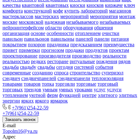
качества
квантовой
квантовых
киоски
киосков
киржаче
ключ
комфорта
конструкций
кофе
купить
лабораторий
магазинов
мастерклассов
мастерских
мероприятий
мероприятия
монтаж
москве
московской
надежная
незабываемого
незабываемых
нейроинтерфейсом
области
оборудования
общения
организация
основе
особенности
отоплением
очистки
павильон
павильонов
павильоны
панелей
панели
питания
покрытием
похорон
праздника
предсказанием
преимущества
привет
примерки
прогнозом
продажи
продуктов
проектам
проектирование
производителя
производство
реальности
реальностью
редких
ресторане
ритуальные
рождения
рядов
свадьба
свадьбу
свадьбы
сегодня
системой
события
современные
созданию
спроса
строительство
суперизол
сэндвич
сэндвичпанелей
сэндвичпанели
теплоизоляция
товарами
товаров
топка
торговли
торговые
торговый
торговых
трендов
умным
умных
уроками
услуг
услуги
утеплением
уютной
ферм
функцией
центре
элитного
элитных
энергии
ярких
яркого
ярмарок
+7(961)254-22-59
+7(961)254-22-59
Заказать звонок
E-mail
Topolm16@ya.ru
Адрес