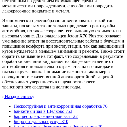
негативным воздействием окружающей среды и
механическими повреждениями, способными повредить
лакокрасочное покрытие и металл.
Экономически целесообразно инвестировать в такой тип
защиты, поскольку это не только продлевает срок службы
автомобиля, но также сохраняет его рыночную стоимость на
высоком уровне. Для владельцев Jetour X70 Plus это означает
уменьшение затрат на восстановительные работы в будущем и
повышение комфорта при эксплуатации, так как защищенный
кузов нуждается в меньшем внимании и ремонте. Также стоит
обратить внимание на тот факт, что сохраняемый в результате
обработки внешний вид влияет на общее впечатление от
автомобиля и положительно отражается на его имидже в
глазах окружающих. Понимание важности таких мер в
совокупности с качественной антикоррозийной защитой
обеспечивает уверенность в надежности своего
транспортного средства на долгие годы.
Назад к списку
Пескоструйная и антикоррозийная обработка
76
Банкетный зал в Щелково
753
Бар-ресторан, банкетный зал
122
Бюро ритуальных услуг
310
Дезинфекция, Дезинсекция и Дератизация
70