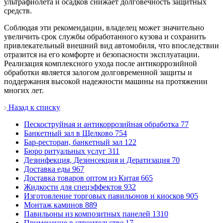
ультрафиолета и осадков снижает долговечность защитных
средств.
Соблюдая эти рекомендации, владелец может значительно
увеличить срок службы обработанного кузова и сохранить
привлекательный внешний вид автомобиля, что впоследствии
отразится на его комфорте и безопасности эксплуатации.
Реализация комплексного ухода после антикоррозийной
обработки является залогом долговременной защиты и
поддержания высокой надежности машины на протяжении
многих лет.
Назад к списку
Пескоструйная и антикоррозийная обработка
77
Банкетный зал в Щелково
754
Бар-ресторан, банкетный зал
122
Бюро ритуальных услуг
311
Дезинфекция, Дезинсекция и Дератизация
70
Доставка еды
967
Доставка товаров оптом из Китая
665
Жидкости для спецэффектов
932
Изготовление торговых павильонов и киосков
905
Монтаж каминов
889
Павильоны из композитных панелей
1310
Применение в строительстве
17