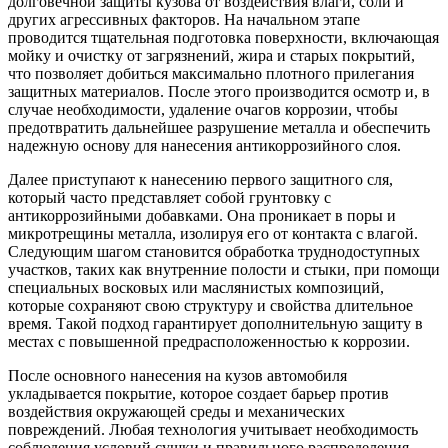
долговечной защиты кузова от воздействия влаги, соли и
других агрессивных факторов. На начальном этапе
проводится тщательная подготовка поверхности, включающая
мойку и очистку от загрязнений, жира и старых покрытий,
что позволяет добиться максимально плотного прилегания
защитных материалов. После этого производится осмотр и, в
случае необходимости, удаление очагов коррозии, чтобы
предотвратить дальнейшее разрушение металла и обеспечить
надежную основу для нанесения антикоррозийного слоя.
Далее приступают к нанесению первого защитного сля,
который часто представляет собой грунтовку с
антикоррозийными добавками. Она проникает в поры и
микротрещины металла, изолируя его от контакта с влагой.
Следующим шагом становится обработка труднодоступных
участков, таких как внутренние полости и стыки, при помощи
специальных восковых или маслянистых композиций,
которые сохраняют свою структуру и свойства длительное
время. Такой подход гарантирует дополнительную защиту в
местах с повышенной предрасположенностью к коррозии.
После основного нанесения на кузов автомобиля
укладывается покрытие, которое создает барьер против
воздействия окружающей среды и механических
повреждений. Любая технология учитывает необходимость
соблюдения условий сушки и правильного распределения