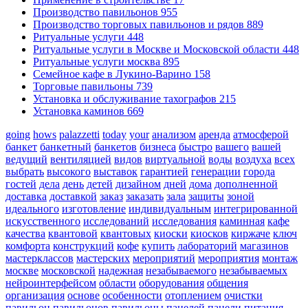
Производство павильонов
955
Производство торговых павильонов и рядов
889
Ритуальные услуги
448
Ритуальные услуги в Москве и Московской области
448
Ритуальные услуги москва
895
Семейное кафе в Лукино-Варино
158
Торговые павильоны
739
Установка и обслуживание тахографов
215
Установка каминов
669
going
hows
palazzetti
today
your
анализом
аренда
атмосферой
банкет
банкетный
банкетов
бизнеса
быстро
вашего
вашей
ведущий
вентиляцией
видов
виртуальной
воды
воздуха
всех
выбрать
высокого
выставок
гарантией
генерации
города
гостей
дела
день
детей
дизайном
дней
дома
дополненной
доставка
доставкой
заказ
заказать
зала
защиты
зоной
идеального
изготовление
индивидуальным
интегрированной
искусственного
исследований
исследования
каминная
кафе
качества
квантовой
квантовых
киоски
киосков
киржаче
ключ
комфорта
конструкций
кофе
купить
лабораторий
магазинов
мастерклассов
мастерских
мероприятий
мероприятия
монтаж
москве
московской
надежная
незабываемого
незабываемых
нейроинтерфейсом
области
оборудования
общения
организация
основе
особенности
отоплением
очистки
павильон
павильонов
павильоны
панелей
панели
питания