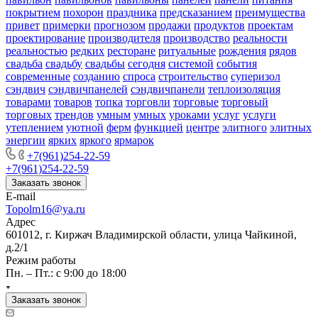
покрытием
похорон
праздника
предсказанием
преимущества
привет
примерки
прогнозом
продажи
продуктов
проектам
проектирование
производителя
производство
реальности
реальностью
редких
ресторане
ритуальные
рождения
рядов
свадьба
свадьбу
свадьбы
сегодня
системой
события
современные
созданию
спроса
строительство
суперизол
сэндвич
сэндвичпанелей
сэндвичпанели
теплоизоляция
товарами
товаров
топка
торговли
торговые
торговый
торговых
трендов
умным
умных
уроками
услуг
услуги
утеплением
уютной
ферм
функцией
центре
элитного
элитных
энергии
ярких
яркого
ярмарок
+7(961)254-22-59
+7(961)254-22-59
Заказать звонок
E-mail
Topolm16@ya.ru
Адрес
601012, г. Киржач Владимирской области, улица Чайкиной,
д.2/1
Режим работы
Пн. – Пт.: с 9:00 до 18:00
Заказать звонок