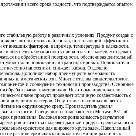
а протяжении всего срока годности, что подтверждается опытом
го стабильную работу в различных условиях. Продукт создан с
тики включают оптимальный состав, позволяющий эффективно
ти от внешних факторов, например, температуры и влажности,
 и обеспечить безопасность при контакте с кожей, что делает
ржаться на обработанной поверхности, обеспечивая длительный
ет удобство использования и транспортировки. Пользователи
ает качество нанесения и снижает расход. Отдельно
рерасхода. Дополняет набор преимуществ возможность
зличных климатических зон. Многие отзывы свидетельствуют,
 компонентов и соблюдение технологий производства. Основные
ния обрабатываемых материалов. Некоторые пользователи
огическом плане продукт проявляет отличную совместимость с
лов и домашних мастеров. Отсутствие токсичных веществ
ействие на окружающую среду. Производитель уделил
овье и экологии. Специалисты отмечают, что Mercasol 831 ml
ферах применения. Высокая воспроизводимость результатов
параметров и качества выделяет данный продукт среди аналогов
версальным средством для широкого круга задач. Накопленный
что не раз подчеркивалось пользователями при различных