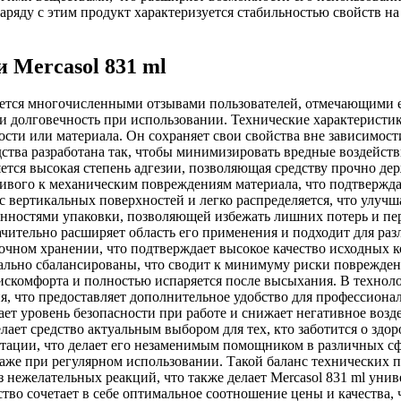
аряду с этим продукт характеризуется стабильностью свойств н
 Mercasol 831 ml
дается многочисленными отзывами пользователей, отмечающими е
ь и долговечность при использовании. Технические характерис
ости или материала. Он сохраняет свои свойства вне зависимос
тва разработана так, чтобы минимизировать вредные воздействия
ется высокая степень адгезии, позволяющая средству прочно де
чивого к механическим повреждениям материала, что подтвержда
 с вертикальных поверхностей и легко распределяется, что улучш
енностями упаковки, позволяющей избежать лишних потерь и пе
ачительно расширяет область его применения и подходит для ра
срочном хранении, что подтверждает высокое качество исходных
имально сбалансированы, что сводит к минимуму риски поврежде
искомфорта и полностью испаряется после высыхания. В технол
, что предоставляет дополнительное удобство для профессиона
т уровень безопасности при работе и снижает негативное возд
лает средство актуальным выбором для тех, кто заботится о здор
атации, что делает его незаменимым помощником в различных с
 даже при регулярном использовании. Такой баланс технических 
 нежелательных реакций, что также делает Mercasol 831 ml уни
во сочетает в себе оптимальное соотношение цены и качества, 