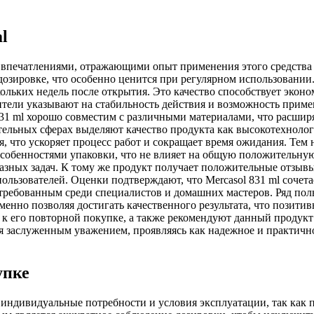
l
и впечатлениями, отражающими опыт применения этого средства 
дозировке, что особенно ценится при регулярном использовании
ольких недель после открытия. Это качество способствует эконо
тели указывают на стабильность действия и возможность примен
31 ml хорошо совместим с различными материалами, что расшир
тельных сферах выделяют качество продукта как высокотехноло
я, что ускоряет процесс работ и сокращает время ожидания. Тем 
обенностями упаковки, что не влияет на общую положительную о
азных задач. К тому же продукт получает положительные отзывы
ользователей. Оценки подтверждают, что Mercasol 831 ml сочета
стребованным среди специалистов и домашних мастеров. Ряд пол
енно позволяя достигать качественного результата, что позити
 к его повторной покупке, а также рекомендуют данный продукт
тся заслуженным уважением, проявляясь как надежное и практичн
упке
а индивидуальные потребности и условия эксплуатации, так как