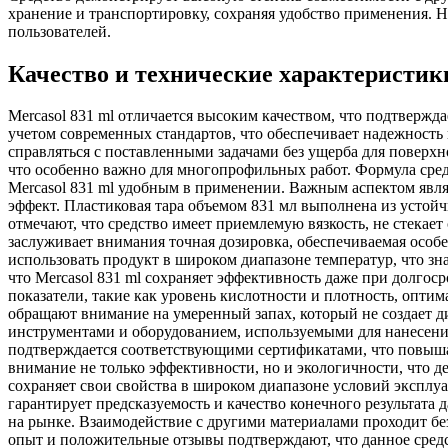
хранение и транспортировку, сохраняя удобство применения. Н
пользователей.
Качество и технические характеристики
Mercasol 831 ml отличается высоким качеством, что подтверж
учетом современных стандартов, что обеспечивает надежност
справляться с поставленными задачами без ущерба для поверхн
что особенно важно для многопрофильных работ. Формула средс
Mercasol 831 ml удобным в применении. Важным аспектом явля
эффект. Пластиковая тара объемом 831 мл выполнена из устой
отмечают, что средство имеет приемлемую вязкость, не стекает
заслуживает внимания точная дозировка, обеспечиваемая особ
использовать продукт в широком диапазоне температур, что зн
что Mercasol 831 ml сохраняет эффективность даже при долго
показатели, такие как уровень кислотности и плотность, опт
обращают внимание на умеренный запах, который не создает д
инструментами и оборудованием, используемыми для нанесения
подтверждается соответствующими сертификатами, что повышае
внимание не только эффективности, но и экологичности, что де
сохраняет свои свойства в широком диапазоне условий эксплу
гарантирует предсказуемость и качество конечного результата
на рынке. Взаимодействие с другими материалами проходит без
опыт и положительные отзывы подтверждают, что данное средст