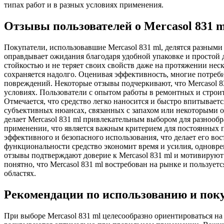
типах работ и в разных условиях применения.
Отзывы пользователей о Mercasol 831 m
Покупатели, использовавшие Mercasol 831 ml, делятся разным
оправдывает ожидания благодаря удобной упаковке и простой 
стойкостью и не теряет своих свойств даже на протяжении неск
сохраняется надолго. Оценивая эффективность, многие потреби
повреждений. Некоторые отзывы подчеркивают, что Mercasol 8
условиях. Пользователи с опытом работы в ремонтных и строи
Отмечается, что средство легко наносится и быстро впитываетс
субъективных нюансах, связанных с запахом или некоторыми ос
делает Mercasol 831 ml привлекательным выбором для разнообр
применении, что является важным критерием для постоянных п
эффективного и безопасного использования, что делает его во
функциональности средство экономит время и усилия, одноврем
отзывы подтверждают доверие к Mercasol 831 ml и мотивируют
понятно, что Mercasol 831 ml востребован на рынке и пользуе
областях.
Рекомендации по использованию и пок
При выборе Mercasol 831 ml целесообразно ориентироваться н