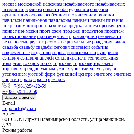
москве
московской
надежная
незабываемого
незабываемых
нейроинтерфейсом
области
оборудования
общения
организация
основе
особенности
отоплением
очистки
павильон
павильонов
павильоны
панелей
панели
питания
покрытием
похорон
праздника
предсказанием
преимущества
привет
примерки
прогнозом
продажи
продуктов
проектам
проектирование
производителя
производство
реальности
реальностью
редких
ресторане
ритуальные
рождения
рядов
свадьба
свадьбу
свадьбы
сегодня
системой
события
современные
созданию
спроса
строительство
суперизол
сэндвич
сэндвичпанелей
сэндвичпанели
теплоизоляция
товарами
товаров
топка
торговли
торговые
торговый
торговых
трендов
умным
умных
уроками
услуг
услуги
утеплением
уютной
ферм
функцией
центре
элитного
элитных
энергии
ярких
яркого
ярмарок
+7(961)254-22-59
+7(961)254-22-59
Заказать звонок
E-mail
Topolm16@ya.ru
Адрес
601012, г. Киржач Владимирской области, улица Чайкиной,
д.2/1
Режим работы