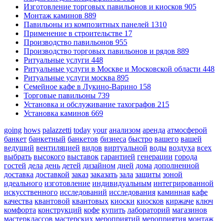
Изготовление торговых павильонов и киосков
905
Монтаж каминов
889
Павильоны из композитных панелей
1310
Применение в строительстве
17
Производство павильонов
955
Производство торговых павильонов и рядов
889
Ритуальные услуги
448
Ритуальные услуги в Москве и Московской области
448
Ритуальные услуги москва
895
Семейное кафе в Лукино-Варино
158
Торговые павильоны
739
Установка и обслуживание тахографов
215
Установка каминов
669
going
hows
palazzetti
today
your
анализом
аренда
атмосферой
банкет
банкетный
банкетов
бизнеса
быстро
вашего
вашей
ведущий
вентиляцией
видов
виртуальной
воды
воздуха
всех
выбрать
высокого
выставок
гарантией
генерации
города
гостей
дела
день
детей
дизайном
дней
дома
дополненной
доставка
доставкой
заказ
заказать
зала
защиты
зоной
идеального
изготовление
индивидуальным
интегрированной
искусственного
исследований
исследования
каминная
кафе
качества
квантовой
квантовых
киоски
киосков
киржаче
ключ
комфорта
конструкций
кофе
купить
лабораторий
магазинов
мастерклассов
мастерских
мероприятий
мероприятия
монтаж