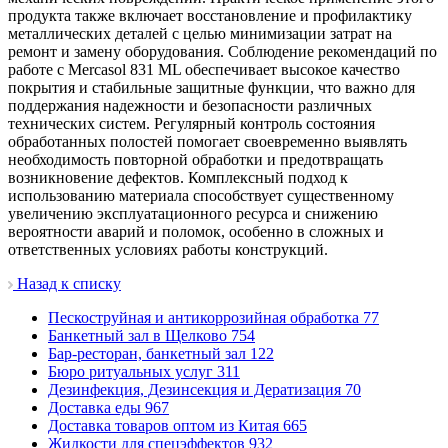
продукта также включает восстановление и профилактику
металлических деталей с целью минимизации затрат на
ремонт и замену оборудования. Соблюдение рекомендаций по
работе с Mercasol 831 ML обеспечивает высокое качество
покрытия и стабильные защитные функции, что важно для
поддержания надежности и безопасности различных
технических систем. Регулярный контроль состояния
обработанных полостей помогает своевременно выявлять
необходимость повторной обработки и предотвращать
возникновение дефектов. Комплексный подход к
использованию материала способствует существенному
увеличению эксплуатационного ресурса и снижению
вероятности аварий и поломок, особенно в сложных и
ответственных условиях работы конструкций.
Назад к списку
Пескоструйная и антикоррозийная обработка
77
Банкетный зал в Щелково
754
Бар-ресторан, банкетный зал
122
Бюро ритуальных услуг
311
Дезинфекция, Дезинсекция и Дератизация
70
Доставка еды
967
Доставка товаров оптом из Китая
665
Жидкости для спецэффектов
932