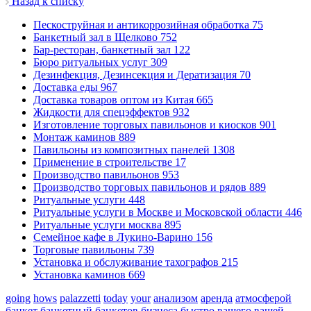
Назад к списку
Пескоструйная и антикоррозийная обработка
75
Банкетный зал в Щелково
752
Бар-ресторан, банкетный зал
122
Бюро ритуальных услуг
309
Дезинфекция, Дезинсекция и Дератизация
70
Доставка еды
967
Доставка товаров оптом из Китая
665
Жидкости для спецэффектов
932
Изготовление торговых павильонов и киосков
901
Монтаж каминов
889
Павильоны из композитных панелей
1308
Применение в строительстве
17
Производство павильонов
953
Производство торговых павильонов и рядов
889
Ритуальные услуги
448
Ритуальные услуги в Москве и Московской области
446
Ритуальные услуги москва
895
Семейное кафе в Лукино-Варино
156
Торговые павильоны
739
Установка и обслуживание тахографов
215
Установка каминов
669
going
hows
palazzetti
today
your
анализом
аренда
атмосферой
банкет
банкетный
банкетов
бизнеса
быстро
вашего
вашей