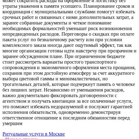
может сократить расходы на оформление и логистику без
утраты уважения к памяти усопшего. Планирование сроков и
координация с муниципальными службами помогут избежать
срочных работ и связанных с ними дополнительных затрат, а
заранее собранные документы и четкое понимание
необходимых формальностей уменьшат риск возникновения
непредвиденных расходов. Переговоры о скидках при оплате
пакета услуг по безналичному расчету или при условии
комплексного заказа иногда дают ощутимый эффект, так как
многие организации готовы идти навстречу при прозрачном и
заранее обсужденном плане. При ограниченном бюджете
стоит рассмотреть варианты простого транспортного
сопровождения и экономичного оформления места прощания,
сохранив при этом достойную атмосферу за счет аккуратного
выбора цветовой гаммы и минималистичных, но
трогательных деталей, которые подчеркнут память о человеке
без лишних затрат. Независимо от уменьшения расходов,
важно документально фиксировать договоренности с
агентством и получать квитанции за все оплаченные услуги,
это поможет избежать недоразумений и послужит гарантией
исполнения обязательств, одновременно демонстрируя
ответственное отношение к последним обязанностям перед
умершим
Ритуальные услуги в Москве