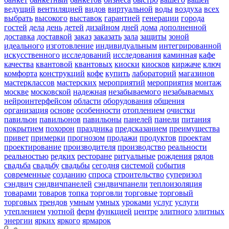
ведущий
вентиляцией
видов
виртуальной
воды
воздуха
всех
выбрать
высокого
выставок
гарантией
генерации
города
гостей
дела
день
детей
дизайном
дней
дома
дополненной
доставка
доставкой
заказ
заказать
зала
защиты
зоной
идеального
изготовление
индивидуальным
интегрированной
искусственного
исследований
исследования
каминная
кафе
качества
квантовой
квантовых
киоски
киосков
киржаче
ключ
комфорта
конструкций
кофе
купить
лабораторий
магазинов
мастерклассов
мастерских
мероприятий
мероприятия
монтаж
москве
московской
надежная
незабываемого
незабываемых
нейроинтерфейсом
области
оборудования
общения
организация
основе
особенности
отоплением
очистки
павильон
павильонов
павильоны
панелей
панели
питания
покрытием
похорон
праздника
предсказанием
преимущества
привет
примерки
прогнозом
продажи
продуктов
проектам
проектирование
производителя
производство
реальности
реальностью
редких
ресторане
ритуальные
рождения
рядов
свадьба
свадьбу
свадьбы
сегодня
системой
события
современные
созданию
спроса
строительство
суперизол
сэндвич
сэндвичпанелей
сэндвичпанели
теплоизоляция
товарами
товаров
топка
торговли
торговые
торговый
торговых
трендов
умным
умных
уроками
услуг
услуги
утеплением
уютной
ферм
функцией
центре
элитного
элитных
энергии
ярких
яркого
ярмарок